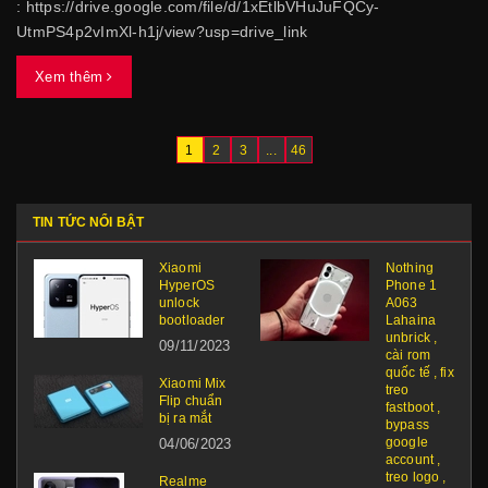
: https://drive.google.com/file/d/1xEtlbVHuJuFQCy-
UtmPS4p2vImXl-h1j/view?usp=drive_link
Xem thêm
1
2
3
...
46
TIN TỨC NỔI BẬT
Xiaomi
Nothing
HyperOS
Phone 1
unlock
A063
bootloader
Lahaina
unbrick ,
09/11/2023
cài rom
quốc tế , fix
Xiaomi Mix
treo
Flip chuẩn
fastboot ,
bị ra mắt
bypass
google
04/06/2023
account ,
treo logo ,
Realme