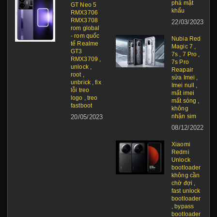
phá mật
GT Neo 5
khẩu
RMX3706
RMX3708
22/03/2023
rom global
- rom quốc
Nubia Red
tế Realme
Magic 7 ,
GT3
7s , 7 Pro ,
RMX3709 ,
7s Pro
unlock ,
Reapair
root ,
sửa Imei ,
unbrick , fix
Imei null ,
lỗi treo
mất imei
logo , treo
mất sóng ,
fastboot
không
nhận sim
20/05/2023
08/12/2022
Xiaomi
Redmi
Unlock
bootloader
không cần
chờ đợi ,
fast unlock
bootloader
, bypass
bootloader