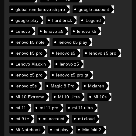
global rom lenovo s5 pro
google account
google play
hard brick
Legend
Lenovo
lenovo a5
lenovo k5
lenovo k5 note
lenovo k5 play
lenovo k5 pro
lenovo s5
lenovo s5 pro
Lenovo Xiaoxin
lenovo z5
lenovo z5 pro
lenovo z5 pro gt
lenovo z5s
Magic 8 Pro
Mclaren
Mi 10 Extreme
Mi 10 Ultra
Mi 10s
mi 11
mi 11 pro
mi 11 ultra
mi 9 te
mi account
mi cloud
Mi Notebook
mi play
Mix fold 2