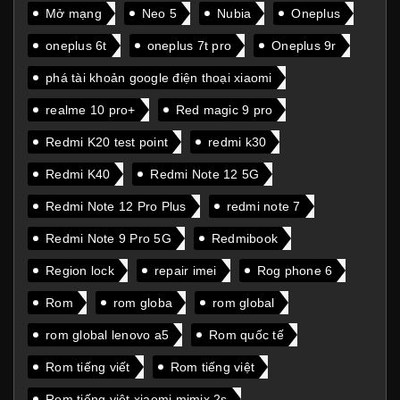
Mở mạng
Neo 5
Nubia
Oneplus
oneplus 6t
oneplus 7t pro
Oneplus 9r
phá tài khoản google điện thoại xiaomi
realme 10 pro+
Red magic 9 pro
Redmi K20 test point
redmi k30
Redmi K40
Redmi Note 12 5G
Redmi Note 12 Pro Plus
redmi note 7
Redmi Note 9 Pro 5G
Redmibook
Region lock
repair imei
Rog phone 6
Rom
rom globa
rom global
rom global lenovo a5
Rom quốc tế
Rom tiếng viết
Rom tiếng việt
Rom tiếng việt xiaomi mimix 2s