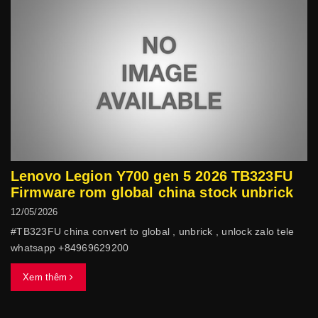
Lenovo Legion Y700 gen 5 2026 TB323FU
Firmware rom global china stock unbrick
12/05/2026
#TB323FU china convert to global , unbrick , unlock zalo tele
whatsapp +84969629200
Xem thêm