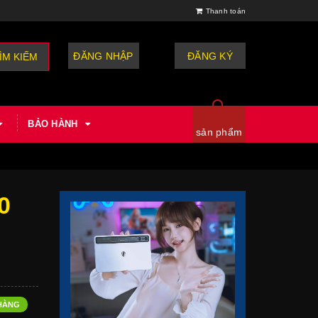
Thanh toán
ĐĂNG NHẬP
hoặc
ĐĂNG KÝ
ÌM KIẾM
BẢO HÀNH
sản phẩm
0
HÀNG