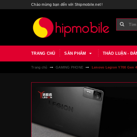
Chào mừng bạn đến với Shipmobile.net !
TRANG CHỦ
SẢN PHẨM
THẢO LUẬN - ĐÁ
Trang chủ
GAMING PHONE
Lenovo Legion Y700 Gen 4 