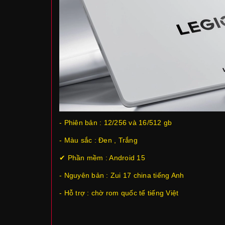
- Phiên bản : 12/256 và 16/512 gb
- Màu sắc : Đen , Trắng
✔ Phần mềm : Android 15
- Nguyên bản : Zui 17 china tiếng Anh
- Hỗ trợ : chờ rom quốc tế tiếng Việt