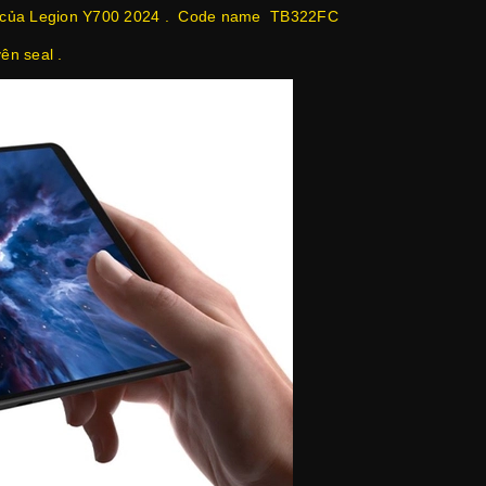
p của Legion Y700 2024 . Code name TB322FC
ên seal .