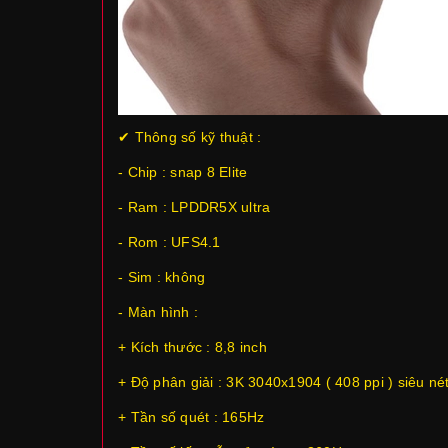
✔ Thông số kỹ thuật :
- Chip : snap 8 Elite
- Ram : LPDDR5X ultra
- Rom : UFS4.1
- Sim : không
- Màn hình :
+ Kích thước : 8,8 inch
+ Độ phân giải : 3K 3040x1904 ( 408 ppi ) siêu né
+ Tần số quét : 165Hz