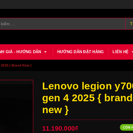
T
NH GIÁ - HƯỚNG DẪN
HƯỚNG DẪN ĐẶT HÀNG
LIÊN HỆ
2025 { Brand New }
Lenovo legion y70
gen 4 2025 { brand
new }
11.190.000₫
CÒN 