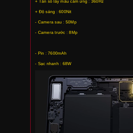
+ Tần số lấy mẫu cảm ứng : 360Hz
+ Độ sáng : 600Nit
- Camera sau : 50Mp
- Camera trước : 8Mp
- Pin : 7600mAh
- Sạc nhanh : 68W