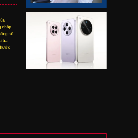
của
g nhập
hông số
ltra -
thước :