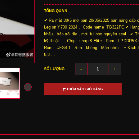
TỔNG QUAN
✔ Ra mắt 08/5 mở bán 20/05/2025 bản nâng cấp 
Legion Y700 2024 . Code name TB322FC ✔ Hàn
khẩu , bản nội địa , mới fullbox nguyên seal . ✔ T
kỹ thuật : - Chip : snap 8 Elite - Ram : LPDDR5X u
Rom : UFS4.1 - Sim : không - Màn hình : + Kích 
8,8 ...
-
+
SỐ LƯỢNG
THÊM VÀO GIỎ HÀNG