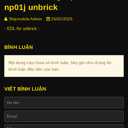
np01j unbrick
Shipmobile Admin
26/02/2025
- EDL for unbrick :
BÌNH LUẬN
Nội dung này chưa có bình luận, hãy gửi cho chúng tôi
bình luận đầu tiên của bạn.
VIẾT BÌNH LUẬN