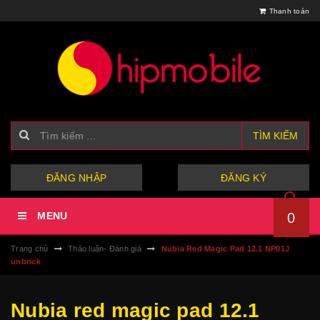
Thanh toán
TÌM KIẾM
hoặc
ĐĂNG NHẬP
ĐĂNG KÝ
MENU
0
Trang chủ
Thảo luận- Đánh giá
Nubia Red Magic Pad 12.1 NP01J
unbrick
Nubia red magic pad 12.1