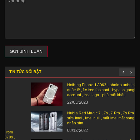
GỬI BÌNH LUẬN
TIN TỨC NỔI BẬT
Nothing Phone 1 A063 Lahaina unbrick , cài rom
quốc tế , fix treo fastboot , bypass google
account , treo logo , phá mật khẩu
22/03/2023
Nubia Red Magic 7 , 7s , 7 Pro , 7s Pro Reapair
sửa Imei , Imei null , mất imei mất sóng , không
nhận sim
08/12/2022