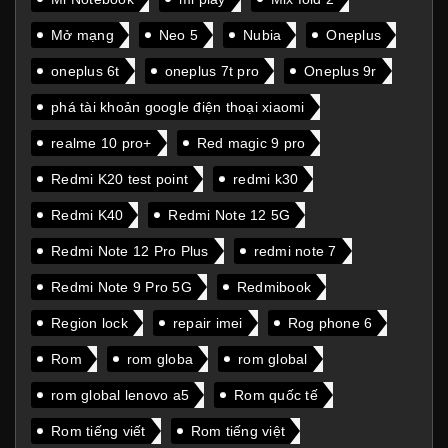
Mở mạng
Neo 5
Nubia
Oneplus
oneplus 6t
oneplus 7t pro
Oneplus 9r
phá tài khoản google điện thoại xiaomi
realme 10 pro+
Red magic 9 pro
Redmi K20 test point
redmi k30
Redmi K40
Redmi Note 12 5G
Redmi Note 12 Pro Plus
redmi note 7
Redmi Note 9 Pro 5G
Redmibook
Region lock
repair imei
Rog phone 6
Rom
rom globa
rom global
rom global lenovo a5
Rom quốc tế
Rom tiếng viết
Rom tiếng việt