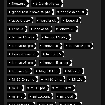
firmware
giả định vị grab
global rom lenovo s5 pro
google account
google play
hard brick
Legend
Lenovo
lenovo a5
lenovo k5
lenovo k5 note
lenovo k5 play
lenovo k5 pro
lenovo s5
lenovo s5 pro
Lenovo Xiaoxin
lenovo z5
lenovo z5 pro
lenovo z5 pro gt
lenovo z5s
Magic 8 Pro
Mclaren
Mi 10 Extreme
Mi 10 Ultra
Mi 10s
mi 11
mi 11 pro
mi 11 ultra
mi 9 te
mi account
mi cloud
Mi Notebook
mi play
Mix fold 2