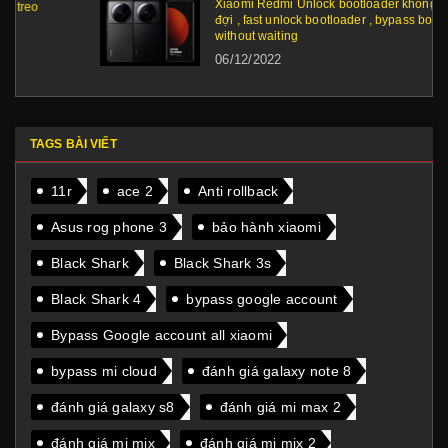
Xiaomi Redmi Unlock bootloader không cần chờ
đợi , fast unlock bootloader , bypass bootloader
without waiting
06/12/2022
TAGS BÀI VIẾT
11r
ace 2
Anti rollback
Asus rog phone 3
bảo hành xiaomi
Black Shark
Black Shark 3s
Black Shark 4
bypass google account
Bypass Google account all xiaomi
bypass mi cloud
đánh giá galaxy note 8
đánh giá galaxy s8
đánh giá mi max 2
đánh giá mi mix
đánh giá mi mix 2