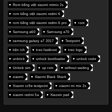
Rom tiếng việt xiaomi mimix 2s
rom tiếng việt xiaomi redmi 6
rom tiếng việt xiaomi redmi 6 pro
root
Samsung a60
Samsung a70
samsung galaxy a7 2017
Testpoint
tiện ích
treo fastboot
treo logo
unbrick
unlock bootloader
unlock code
Unlock sim
up rom
without waiting
xiaomi
Xiaomi Black Shark
Xiaomi cc9e testpoint
xiaomi mi mix 2s
xiaomi redmi 5a
Xiaoxin pad