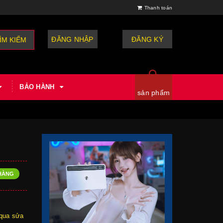
Thanh toán
ĐĂNG NHẬP
hoặc
ĐĂNG KÝ
ÌM KIẾM
BẢO HÀNH
sản phẩm
HÀNG
qua sửa