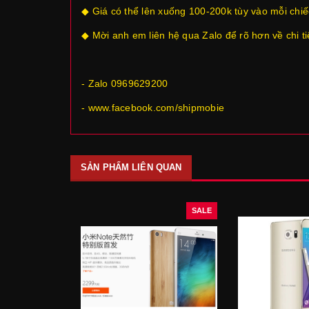
◆ Giá có thể lên xuống 100-200k tùy vào mỗi chiế
◆ Mời anh em liên hệ qua Zalo để rõ hơn về chi ti
- Zalo 0969629200
- www.facebook.com/shipmobie
SẢN PHẨM LIÊN QUAN
SALE