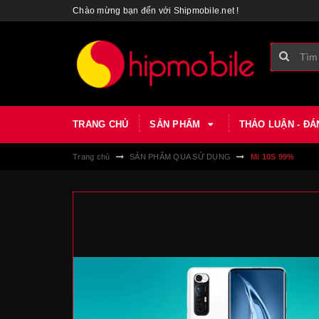
Chào mừng bạn đến với Shipmobile.net !
TRANG CHỦ
SẢN PHẨM
THẢO LUẬN - ĐÁ
Trang chủ
SẢN PHẨM QUA SỬ DỤNG
Mi 10S 99%