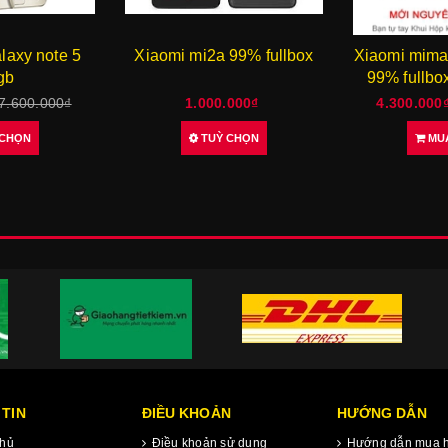
laxy note 5
Xiaomi mi2a 99% fullbox
Xiaomi mima
gb
99% fullbox
7.600.000₫
1.000.000₫
4.300.000
 CHỌN
TUỲ CHỌN
MU
TIN
ĐIỀU KHOẢN
HƯỚNG DẪN
hủ
Điều khoản sử dụng
Hướng dẫn mua 