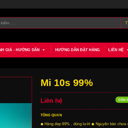
T
NH GIÁ - HƯỚNG DẪN
HƯỚNG DẪN ĐẶT HÀNG
LIÊN HỆ
Mi 10s 99%
Liên hệ
CÒN 
TỔNG QUAN
◆ Hàng đẹp 99% , dùng lướt ◆ Nguyên bản chưa 