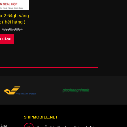
x 2 64gb vàng
 ( hết hàng )
₫
4.990.000₫
A HÀNG
SHIPMOBILE.NET
hàng