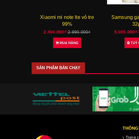
Xiaomi mi note lte vỏ tre
Samsung ga
99%
32
2.400.000₫
2.990.000₫
5.000.000₫
MUA HÀNG
TUỲ
SẢN PHẨM BÁN CHẠY
THÔNG 
Trang c