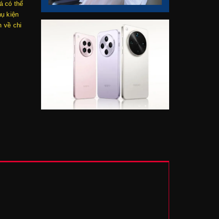
á có thể
hụ kiện
 về chi