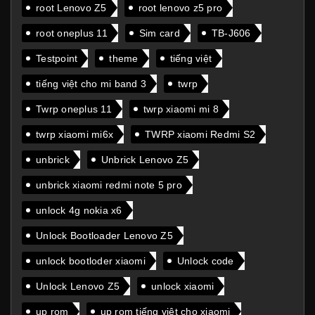
root Lenovo Z5
root lenovo z5 pro
root oneplus 11
Sim card
TB-J606
Testpoint
theme
tiếng việt
tiếng việt cho mi band 3
twrp
Twrp oneplus 11
twrp xiaomi mi 8
twrp xiaomi mi6x
TWRP xiaomi Redmi S2
unbrick
Unbrick Lenovo Z5
unbrick xiaomi redmi note 5 pro
unlock 4g nokia x6
Unlock Bootloader Lenovo Z5
unlock bootloder xiaomi
Unlock code
Unlock Lenovo Z5
unlock xiaomi
up rom
up rom tiếng việt cho xiaomi