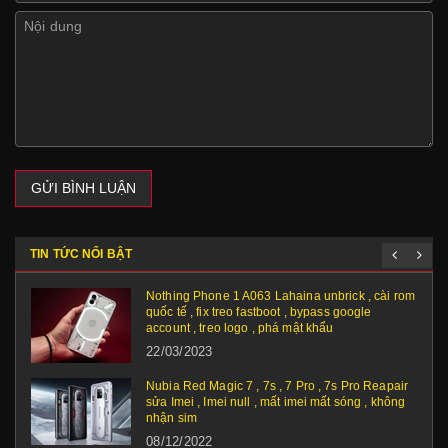
GỬI BÌNH LUẬN
TIN TỨC NỔI BẬT
Nothing Phone 1 A063 Lahaina unbrick , cài rom
quốc tế , fix treo fastboot , bypass google
account , treo logo , phá mật khẩu
22/03/2023
Nubia Red Magic 7 , 7s , 7 Pro , 7s Pro Reapair
sửa Imei , Imei null , mất imei mất sóng , không
nhận sim
08/12/2022