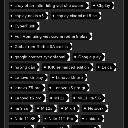
chạy phần mềm tiếng việt cho xiaomi
Chplay
chplay nokia x6
chplay xiaomi mi 8 se
CyberPunk
Full Rom tiếng việt xiaomi redmi 5 plus
Global rom Redmi 6A cactus
google contact sync xiaomi
Google play
hướng dẫn
K40 enhanced edition
Leica
Lenovo k5 play
Lenovo k5 pro
lenovo Z5 pro
Lenovo z5 pro gt
Lenovo z6 pro
Mi 11
Mi 11 lite 5G
mi 9 se
Mi12s
Mix 4
Network
Note 11 SE
Note 11T Pro
nubia x