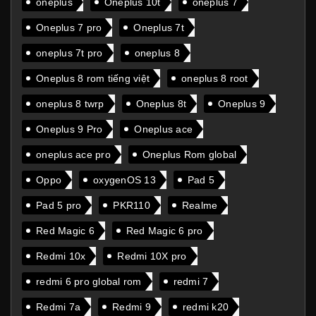
oneplus
Oneplus 10t
oneplus 7
Oneplus 7 pro
Oneplus 7t
oneplus 7t pro
oneplus 8
Oneplus 8 rom tiếng việt
oneplus 8 root
oneplus 8 twrp
Oneplus 8t
Oneplus 9
Oneplus 9 Pro
Oneplus ace
oneplus ace pro
Oneplus Rom global
Oppo
oxygenOS 13
Pad 5
Pad 5 pro
PKR110
Realme
Red Magic 6
Red Magic 6 pro
Redmi 10x
Redmi 10X pro
redmi 6 pro global rom
redmi 7
Redmi 7a
Redmi 9
redmi k20