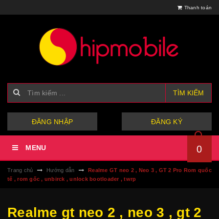
Thanh toán
TÌM KIẾM
hoặc
ĐĂNG NHẬP
ĐĂNG KÝ
MENU
0
Trang chủ
Hướng dẫn
Realme GT neo 2 , Neo 3 , GT 2 Pro Rom quốc
tế , rom gốc , unbirck , unlock bootloader , twrp
Realme gt neo 2 , neo 3 , gt 2