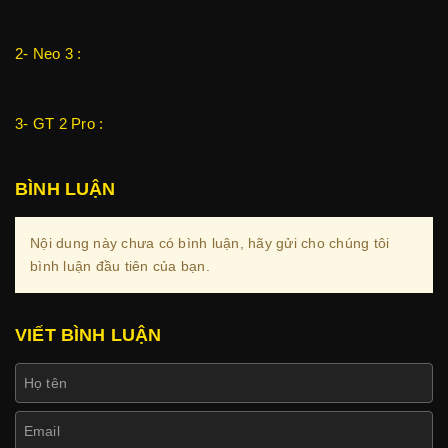
2- Neo 3 :
3- GT 2 Pro :
BÌNH LUẬN
Nội dung này chưa có bình luận, hãy gửi cho chúng tôi
bình luận đầu tiên của bạn.
VIẾT BÌNH LUẬN