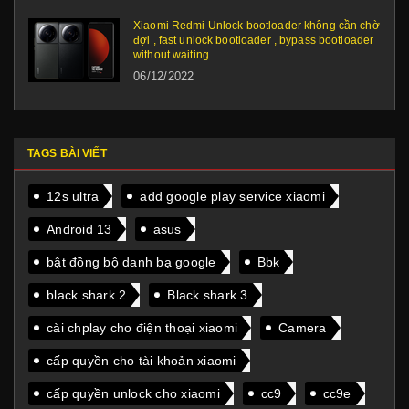
Xiaomi Redmi Unlock bootloader không cần chờ
đợi , fast unlock bootloader , bypass bootloader
without waiting
06/12/2022
TAGS BÀI VIẾT
12s ultra
add google play service xiaomi
Android 13
asus
bật đồng bộ danh bạ google
Bbk
black shark 2
Black shark 3
cài chplay cho điện thoại xiaomi
Camera
cấp quyền cho tài khoản xiaomi
cấp quyền unlock cho xiaomi
cc9
cc9e