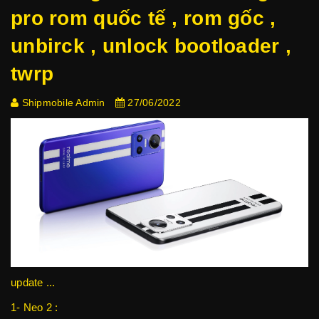
pro rom quốc tế , rom gốc ,
unbirck , unlock bootloader ,
twrp
Shipmobile Admin
27/06/2022
update ...
1- Neo 2 :