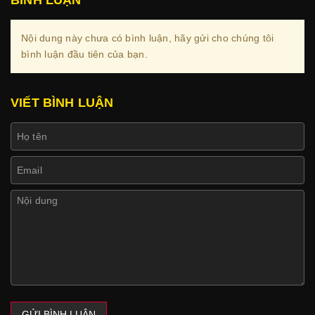
BÌNH LUẬN
Nội dung này chưa có bình luận, hãy gửi cho chúng tôi
bình luận đầu tiên của bạn.
VIẾT BÌNH LUẬN
GỬI BÌNH LUẬN