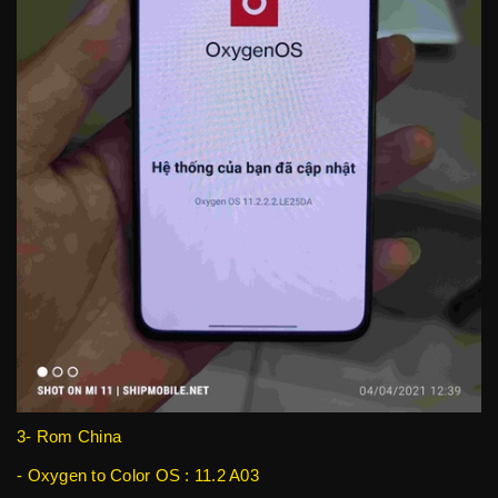
3- Rom China
- Oxygen to Color OS : 11.2 A03