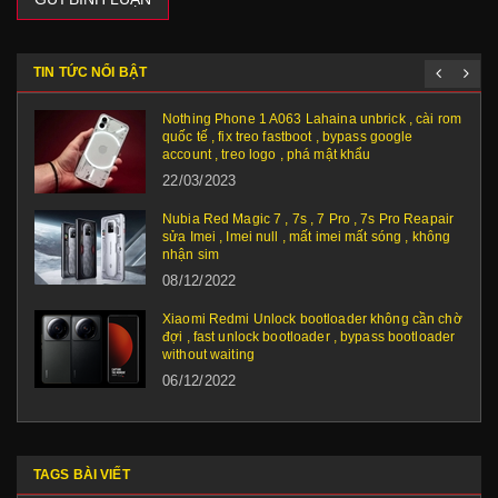
TIN TỨC NỔI BẬT
Nothing Phone 1 A063 Lahaina unbrick , cài rom
quốc tế , fix treo fastboot , bypass google
account , treo logo , phá mật khẩu
22/03/2023
Nubia Red Magic 7 , 7s , 7 Pro , 7s Pro Reapair
sửa Imei , Imei null , mất imei mất sóng , không
nhận sim
08/12/2022
Xiaomi Redmi Unlock bootloader không cần chờ
đợi , fast unlock bootloader , bypass bootloader
without waiting
06/12/2022
TAGS BÀI VIẾT