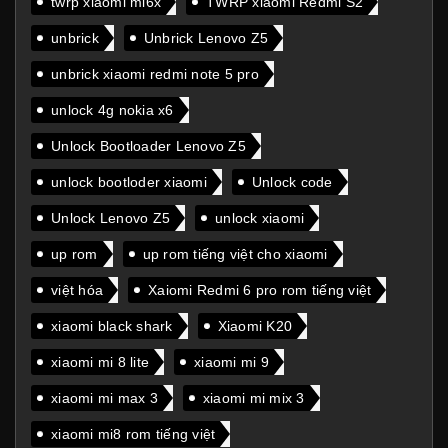
twrp xiaomi mi6x
TWRP xiaomi Redmi S2
unbrick
Unbrick Lenovo Z5
unbrick xiaomi redmi note 5 pro
unlock 4g nokia x6
Unlock Bootloader Lenovo Z5
unlock bootloder xiaomi
Unlock code
Unlock Lenovo Z5
unlock xiaomi
up rom
up rom tiếng việt cho xiaomi
việt hóa
Xaiomi Redmi 6 pro rom tiếng việt
xiaomi black shark
Xiaomi K20
xiaomi mi 8 lite
xiaomi mi 9
xiaomi mi max 3
xiaomi mi mix 3
xiaomi mi8 rom tiếng việt