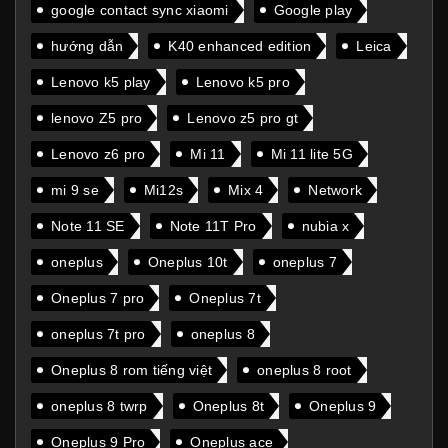
google contact sync xiaomi
Google play
hướng dẫn
K40 enhanced edition
Leica
Lenovo k5 play
Lenovo k5 pro
lenovo Z5 pro
Lenovo z5 pro gt
Lenovo z6 pro
Mi 11
Mi 11 lite 5G
mi 9 se
Mi12s
Mix 4
Network
Note 11 SE
Note 11T Pro
nubia x
oneplus
Oneplus 10t
oneplus 7
Oneplus 7 pro
Oneplus 7t
oneplus 7t pro
oneplus 8
Oneplus 8 rom tiếng việt
oneplus 8 root
oneplus 8 twrp
Oneplus 8t
Oneplus 9
Oneplus 9 Pro
Oneplus ace