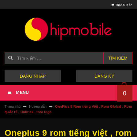
Thanh toán
TÌM KIẾM
hoặc
ĐĂNG NHẬP
ĐĂNG KÝ
MENU
0
Trang chủ
Hướng dẫn
OnePlus 9 Rom tiếng Việt , Rom Global , Rom
quốc tế , Unbrick , treo logo
Oneplus 9 rom tiếng việt , rom