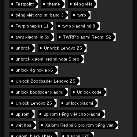
Testpoint
theme
tiếng việt
tiếng việt cho mi band 3
twrp
Twrp oneplus 11
twrp xiaomi mi 8
twrp xiaomi mi6x
TWRP xiaomi Redmi S2
unbrick
Unbrick Lenovo Z5
unbrick xiaomi redmi note 5 pro
unlock 4g nokia x6
Unlock Bootloader Lenovo Z5
unlock bootloder xiaomi
Unlock code
Unlock Lenovo Z5
unlock xiaomi
up rom
up rom tiếng việt cho xiaomi
việt hóa
Xaiomi Redmi 6 pro rom tiếng việt
xiaomi black shark
Xiaomi K20