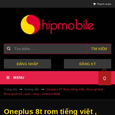
Thanh toán
TÌM KIẾM
hoặc
ĐĂNG NHẬP
ĐĂNG KÝ
MENU
0
Trang chủ
Hướng dẫn
Oneplus 8T Rom tiếng Việt , Rom global ,
Rom quốc tế , root , twrp , unbrick 9008
Oneplus 8t rom tiếng việt ,