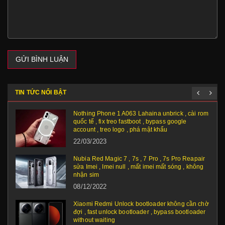
GỬI BÌNH LUẬN
TIN TỨC NỔI BẬT
Nothing Phone 1 A063 Lahaina unbrick , cài rom
quốc tế , fix treo fastboot , bypass google
account , treo logo , phá mật khẩu
22/03/2023
Nubia Red Magic 7 , 7s , 7 Pro , 7s Pro Reapair
sửa Imei , Imei null , mất imei mất sóng , không
nhận sim
08/12/2022
Xiaomi Redmi Unlock bootloader không cần chờ
đợi , fast unlock bootloader , bypass bootloader
without waiting