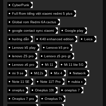
CyberPunk
Full Rom tiếng việt xiaomi redmi 5 plus
Global rom Redmi 6A cactus
google contact sync xiaomi
Google play
hướng dẫn
K40 enhanced edition
Leica
Lenovo k5 play
Lenovo k5 pro
lenovo Z5 pro
Lenovo z5 pro gt
Lenovo z6 pro
Mi 11
Mi 11 lite 5G
mi 9 se
Mi12s
Mix 4
Network
Note 11 SE
Note 11T Pro
nubia x
oneplus
Oneplus 10t
oneplus 7
Oneplus 7 pro
Oneplus 7t