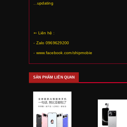
...updating
➳ Liên hệ :
- Zalo 0969629200
- www.facebook.com/shipmobie
SẢN PHẨM LIÊN QUAN