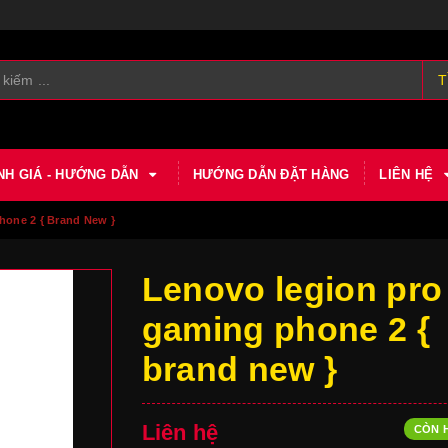
T
NH GIÁ - HƯỚNG DẪN
HƯỚNG DẪN ĐẶT HÀNG
LIÊN HỆ
one 2 { Brand New }
Lenovo legion pro
gaming phone 2 {
brand new }
Liên hệ
CÒN 