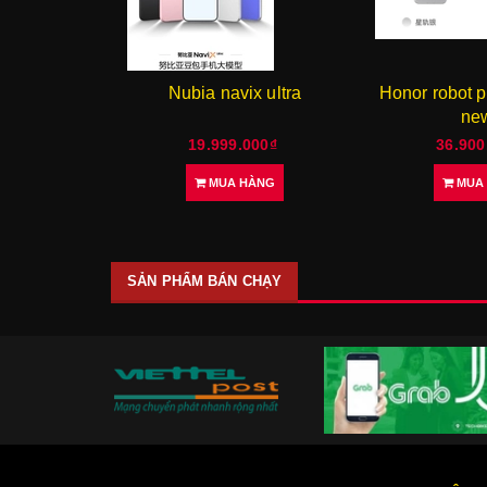
Nubia navix ultra
Honor robot p
new
19.999.000₫
36.900
MUA HÀNG
MUA
SẢN PHẨM BÁN CHẠY