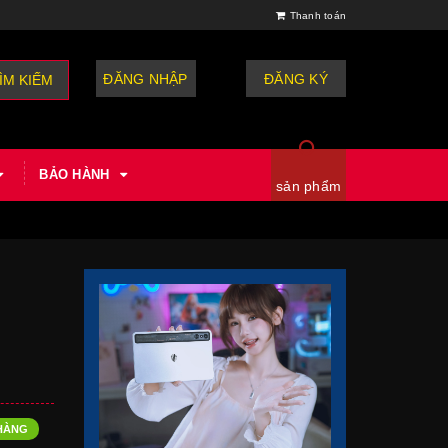
Thanh toán
ĐĂNG NHẬP
hoặc
ĐĂNG KÝ
ÌM KIẾM
BẢO HÀNH
sản phẩm
HÀNG