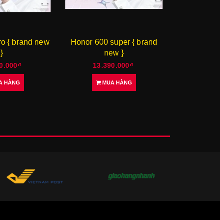
ro { brand new
Honor 600 super { brand
Honor 600
}
new }
0.000₫
13.390.000₫
11.3
A HÀNG
MUA HÀNG
M