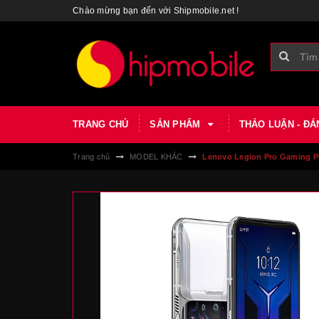
Chào mừng bạn đến với Shipmobile.net !
TRANG CHỦ
SẢN PHẨM
THẢO LUẬN - ĐÁ
Trang chủ
MODEL KHÁC
Lenovo Legion Pro Gaming Ph