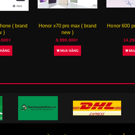
hone { brand
Honor x70 pro max { brand
Honor 600 p
 }
new }
.000₫
8.999.000₫
14.29
 HÀNG
MUA HÀNG
MU