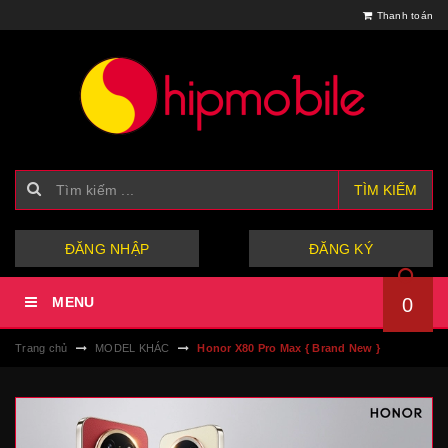
Thanh toán
TÌM KIẾM
hoặc
ĐĂNG NHẬP
ĐĂNG KÝ
MENU
0
Trang chủ
MODEL KHÁC
Honor X80 Pro Max { Brand New }