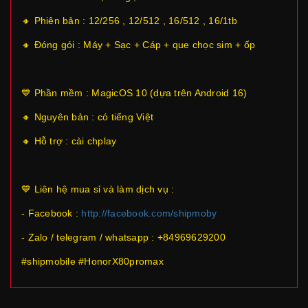
🔸 Phiên bản : 12/256 , 12/512 , 16/512 , 16/1tb
🔸 Đóng gói : Máy + Sạc + Cáp + que chọc sim + ốp
💙 Phần mềm : MagicOS 10 (dựa trên Android 16)
🔸 Nguyên bản : có tiếng Việt
🔸 Hỗ trợ : cài chplay
💙 Liên hệ mua sỉ và làm dịch vụ :
- Facebook :
http://facebook.com/shipmoby
- Zalo / telegram / whatsapp : +84969629200
#shipmobile #HonorX80promax