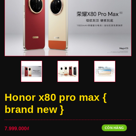
Honor x80 pro max {
brand new }
CÒN HÀNG
7.999.000₫