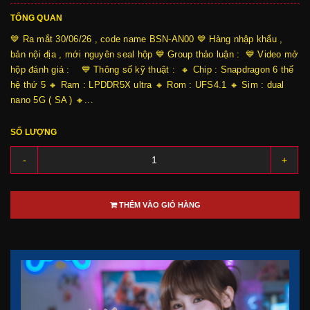
TỔNG QUAN
💙 Ra mắt 30/06/26 , code name BSN-AN00 💙 Hàng nhập khẩu ,
bản nội địa , mới nguyên seal hộp 💙 Group thảo luận : 💙 Video mở
hộp đánh giá : 💙 Thông số kỹ thuật : 🔸 Chip : Snapdragon 6 thế
hệ thứ 5 🔸 Ram : LPDDR5X ultra 🔸 Rom : UFS4.1 🔸 Sim : dual
nano 5G ( SA ) 🔸...
SỐ LƯỢNG
-
+
THÊM VÀO GIỎ HÀNG