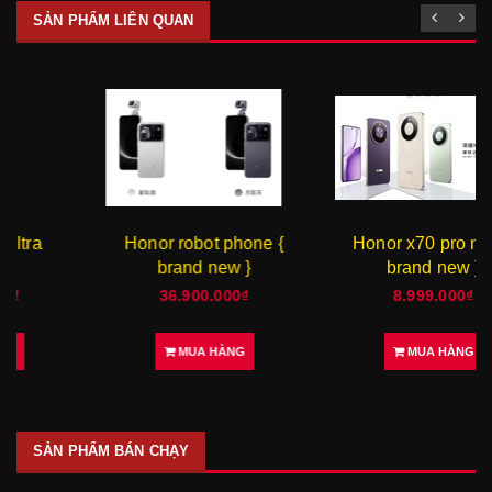
SẢN PHẨM LIÊN QUAN
Honor robot phone {
Honor x70 pro max {
brand new }
brand new }
36.900.000₫
8.999.000₫
MUA HÀNG
MUA HÀNG
SẢN PHẨM BÁN CHẠY