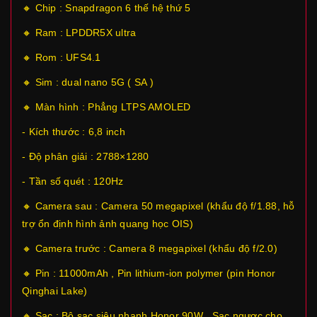
🔸 Chip :
Snapdragon 6 thế hệ thứ 5
🔸 Ram : LPDDR5X ultra
🔸 Rom : UFS4.1
🔸 Sim : dual nano 5G ( SA )
🔸 Màn hình : Phẳng
LTPS AMOLED
- Kích thước :
6,8 inch
- Độ phân giải :
2788×1280
- Tần số quét : 120Hz
🔸 Camera sau :
Camera 50 megapixel (khẩu độ f/1.88, hỗ
trợ ổn định hình ảnh quang học OIS)
🔸 Camera trước :
Camera 8 megapixel (khẩu độ f/2.0)
🔸 Pin :
11000mAh
, Pin lithium-ion polymer (pin Honor
Qinghai Lake)
🔸 Sạc : Bộ sạc siêu nhanh Honor 90W . Sạc ngược cho