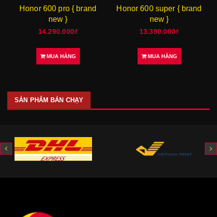
Honor 600 pro { brand
Honor 600 super { brand
new }
new }
14.290.000₫
13.390.000₫
MUA HÀNG
MUA HÀNG
SẢN PHẨM BÁN CHẠY