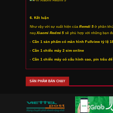
6. Kết luận
Như vậy với sự xuất hiện của
Remdi 5
ở phân khúc
nay.
Xiaomi Redmi 5
sẽ phù hợp với những bạn đan
-
Cần 1 sản phẩm có màn hình Fullview tỷ lệ 18
-
Cần 1 chiếc máy 2 sim online
-
Cần 1 chiếc máy có cấu hình cao, pin trâu để
SẢN PHẨM BÁN CHẠY