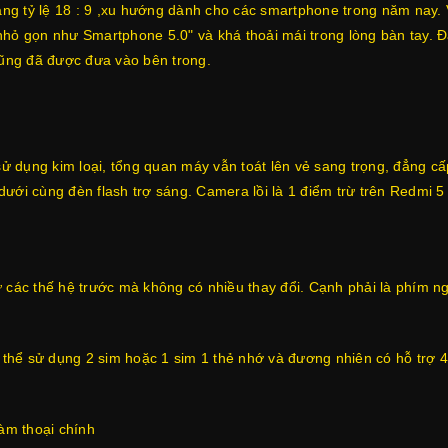
g tỷ lệ 18 : 9 ,xu hướng dành cho các smartphone trong năm nay. 
nhỏ gọn như Smartphone 5.0" và khá thoải mái trong lòng bàn tay. 
cũng đã được đưa vào bên trong.
 dụng kim loại, tổng quan máy vẫn toát lên vẻ sang trọng, đẳng c
dưới cùng đèn flash trợ sáng. Camera lồi là 1 điểm trừ trên Redmi
ư các thế hệ trước mà không có nhiều thay đổi. Cạnh phải là phím 
ó thể sử dụng 2 sim hoặc 1 sim 1 thẻ nhớ và đương nhiên có hỗ trợ 
đàm thoại chính