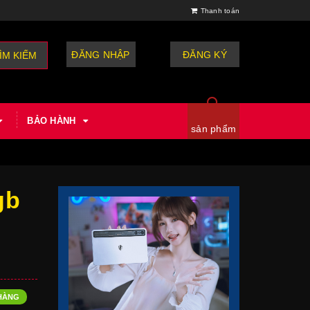
Thanh toán
ĐĂNG NHẬP
hoặc
ĐĂNG KÝ
ÌM KIẾM
BẢO HÀNH
sản phẩm
gb
HÀNG