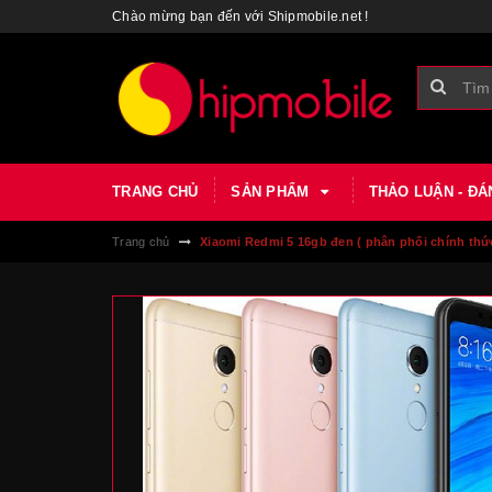
Chào mừng bạn đến với Shipmobile.net !
TRANG CHỦ
SẢN PHẨM
THẢO LUẬN - ĐÁ
Trang chủ
Xiaomi Redmi 5 16gb đen ( phân phối chính thứ