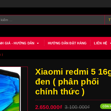
T
NH GIÁ - HƯỚNG DẪN
HƯỚNG DẪN ĐẶT HÀNG
LIÊN HỆ
c )
Xiaomi redmi 5 16
đen ( phân phối
chính thức )
2.650.000₫
3.100.000₫
CÒN 