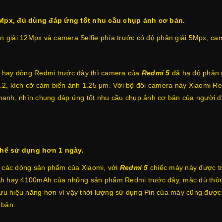
Mpx, đủ dùng đáp ứng tốt nhu cầu chụp ảnh cơ bản.
giải 12Mpx và camera Selfie phía trước có độ phân giải 5Mpx, camera
 hay dòng Redmi trước đây thì camera của
Redmi 5
đã hạ độ phân g
2, kích cỡ cảm biến ảnh 1.25 μm. Với bộ đôi camera này Xiaomi Re
 nhanh, nhìn chung đáp ứng tốt nhu cầu chụp ảnh cơ bản của người 
hể sử dụng hơn 1 ngày.
n các dòng sản phẩm của Xiaomi, với
Redmi 5
chiếc máy này được tr
00mAh hay 4100mAh của những sản phẩm Redmi trước đây, mặc dù thô
 hiệu năng hơn vì vậy thời lượng sử dụng Pin của máy cũng được 
 bản.