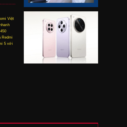
omi Việt
 nhanh
S450
à Redmi
mi 5 với