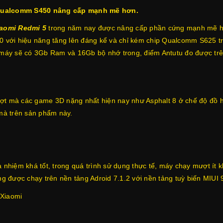
Qualcomm S450 nâng cấp mạnh mẽ hơn.
iaomi Redmi 5
trong năm nay được nâng cấp phần cứng mạnh mẽ hơn
với hiệu năng tăng lên đáng kể và chỉ kém chip Qualcomm S625 trê
, máy sẽ có 3Gb Ram và 16Gb bộ nhớ trong, điểm Antutu đo được trê
ợt mà các game 3D nặng nhất hiện nay như Asphalt 8 ở chế độ đồ 
 mà trên sản phẩm này.
hiệm khá tốt, trong quá trình sử dụng thực tế, máy chạy mượt ít k
ng được chạy trên nền tảng Adroid 7.1.2 với nền tảng tuỳ biến MIUI 