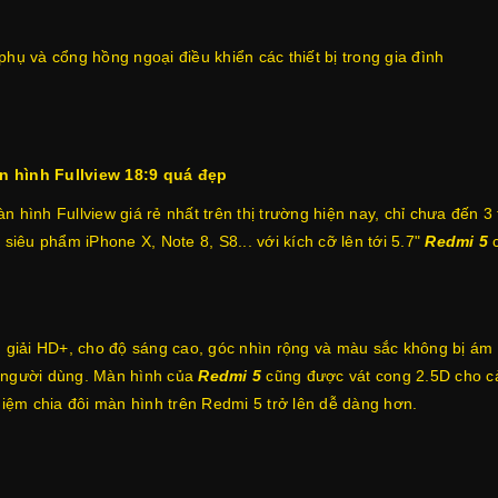
hụ và cổng hồng ngoại điều khiển các thiết bị trong gia đình
n hình Fullview 18:9 quá đẹp
hình Fullview giá rẻ nhất trên thị trường hiện nay, chỉ chưa đến 3 t
siêu phẩm iPhone X, Note 8, S8... với kích cỡ lên tới 5.7"
Redmi 5
c
giải HD+, cho độ sáng cao, góc nhìn rộng và màu sắc không bị ám 
t người dùng. Màn hình của
Redmi 5
cũng được vát cong 2.5D cho c
hiệm chia đôi màn hình trên Redmi 5 trở lên dễ dàng hơn.