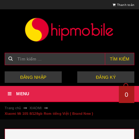
Thanh toán
TÌM KIẾM
hoặc
ĐĂNG NHẬP
ĐĂNG KÝ
MENU
0
Trang chủ
XIAOMI
Xiaomi Mi 10S 8/128gb Rom tiếng Việt { Brand New }