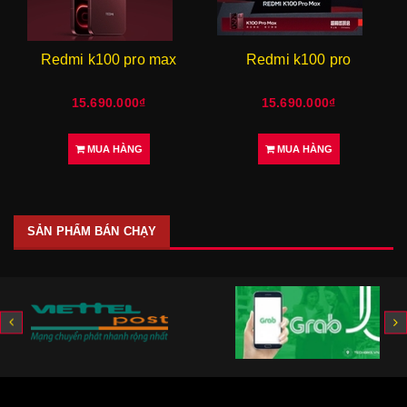
Redmi k100 pro
Redmi note 17 pro {
brand new }
15.690.000₫
7.500.000₫
MUA HÀNG
MUA HÀNG
SẢN PHẨM BÁN CHẠY