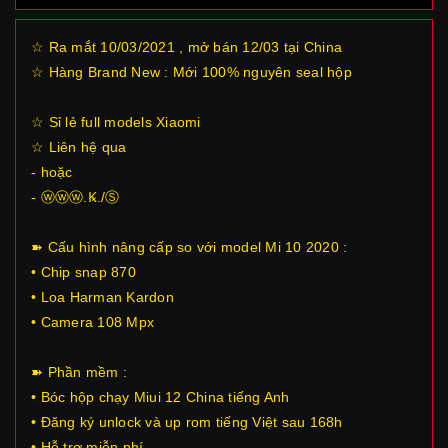
☆ Ra mắt 10/03/2021 , mở bán 12/03 tại China
☆ Hàng Brand New : Mới 100% nguyên seal hộp
☆ Sỉ lẻ full models Xiaomi
☆ Liên hệ qua
- hoặc
- ⓦⓦⓦ.Ꝃ./Ⓢ
➽ Cấu hình nâng cấp so với model Mi 10 2020 :
• Chip snap 870
• Loa Harman Kardon
• Camera 108 Mpx
➽ Phần mềm :
• Bóc hộp chạy Miui 12 China tiếng Anh
• Đăng ký unlock và up rom tiếng Việt sau 168h
• Hỗ trợ miễn phí