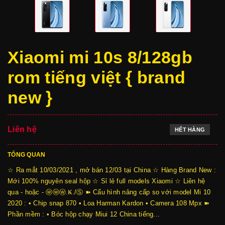
Xiaomi mi 10s 8/128gb
rom tiếng việt { brand
new }
Liên hệ
HẾT HÀNG
TỔNG QUAN
☆ Ra mắt 10/03/2021 , mở bán 12/03 tại China ☆ Hàng Brand New :
Mới 100% nguyên seal hộp ☆ Sỉ lẻ full models Xiaomi ☆ Liên hệ
qua - hoặc - ⓦⓦⓦ.Ꝃ./Ⓢ ➽ Cấu hình nâng cấp so với model Mi 10
2020 : • Chip snap 870 • Loa Harman Kardon • Camera 108 Mpx ➽
Phần mềm : • Bóc hộp chạy Miui 12 China tiếng...