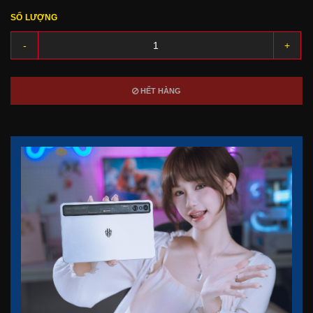
SỐ LƯỢNG
-
+
HẾT HÀNG