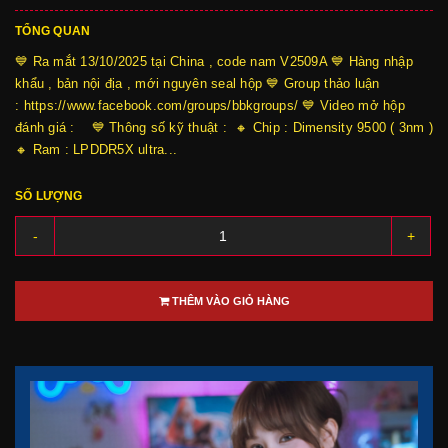
TỔNG QUAN
💙 Ra mắt 13/10/2025 tại China , code nam V2509A 💙 Hàng nhập
khẩu , bản nội địa , mới nguyên seal hộp 💙 Group thảo luận
: https://www.facebook.com/groups/bbkgroups/ 💙 Video mở hộp
đánh giá : 💙 Thông số kỹ thuật : 🔸 Chip : Dimensity 9500 ( 3nm )
🔸 Ram : LPDDR5X ultra...
SỐ LƯỢNG
-
+
THÊM VÀO GIỎ HÀNG