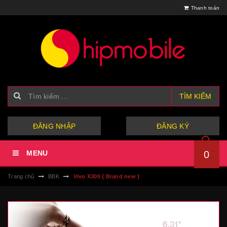
Thanh toán
TÌM KIẾM
hoặc
ĐĂNG NHẬP
ĐĂNG KÝ
MENU
0
Trang chủ
BBK
Vivo X300 { Brand new }