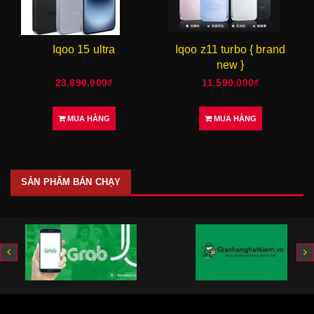
Iqoo 15 ultra
Iqoo z11 turbo { brand
new }
23.690.000₫
11.590.000₫
MUA HÀNG
MUA HÀNG
SẢN PHẨM BÁN CHẠY