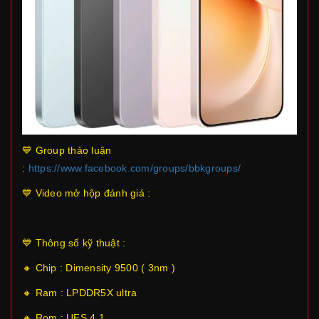
💙 Group thảo luận
:
https://www.facebook.com/groups/bbkgroups/
💙 Video mở hộp đánh giá :
💙 Thông số kỹ thuật :
🔸 Chip : Dimensity 9500 ( 3nm )
🔸 Ram : LPDDR5X ultra
🔸 Rom : UFS 4.1