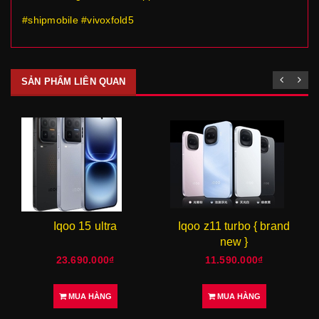
#shipmobile #vivoxfold5
SẢN PHẨM LIÊN QUAN
Iqoo 15 ultra
Iqoo z11 turbo { brand
new }
23.690.000₫
11.590.000₫
MUA HÀNG
MUA HÀNG