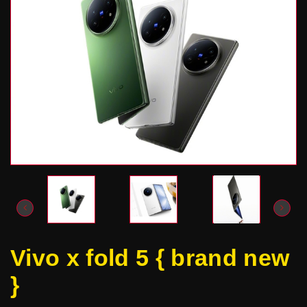
Vivo x fold 5 { brand new
}