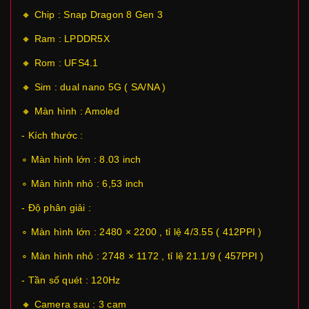
🔸 Chip : Snap Dragon 8 Gen 3
🔸 Ram : LPDDR5X
🔸 Rom : UFS4.1
🔸 Sim : dual nano 5G ( SA/NA )
🔸 Màn hình : Amoled
- Kích thước :
∘ Màn hình lớn : 8.03 inch
∘ Màn hình nhỏ : 6,53 inch
- Độ phân giải :
∘ Màn hình lớn : 2480 × 2200 , tỉ lệ 4/3.55 ( 412PPI )
∘ Màn hình nhỏ : 2748 × 1172 , tỉ lệ 21.1/9 ( 457PPI )
- Tần số quét : 120Hz
🔸 Camera sau : 3 cam