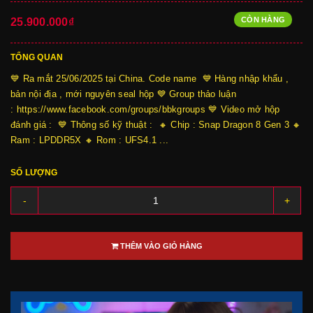
CÒN HÀNG
25.900.000₫
TỔNG QUAN
💙 Ra mắt 25/06/2025 tại China. Code name 💙 Hàng nhập khẩu ,
bản nội địa , mới nguyên seal hộp 💙 Group thảo luận
: https://www.facebook.com/groups/bbkgroups 💙 Video mở hộp
đánh giá : 💙 Thông số kỹ thuật : 🔸 Chip : Snap Dragon 8 Gen 3 🔸
Ram : LPDDR5X 🔸 Rom : UFS4.1 ...
SỐ LƯỢNG
-
+
THÊM VÀO GIỎ HÀNG