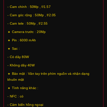
- Cam chính : 50Mp , f/1.57
- Cam góc rộng : 50Mp , f/2.05
- Cam tele : 50Mp , f/2.55
🔸 Camera trước : 20Mp
🔸 Pin : 6000 mAh
🔸 Sạc :
- Có dây 80W
- Không dây 40W
🔸 Bảo mật : Vân tay trên phím nguồn và nhận dạng
khuôn mặt
🔸 Tính năng khác :
- NFC : có
- Cảm biến hồng ngoại