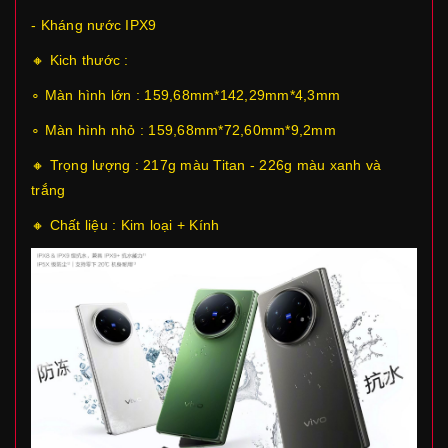
- Kháng nước IPX9
🔸 Kich thước :
∘ Màn hình lớn : 159,68mm*142,29mm*4,3mm
∘ Màn hình nhỏ : 159,68mm*72,60mm*9,2mm
🔸 Trọng lượng : 217g màu Titan - 226g màu xanh và
trắng
🔸 Chất liệu : Kim loại + Kính