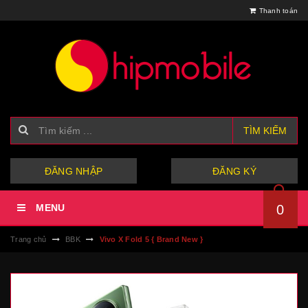
Thanh toán
TÌM KIẾM
hoặc
ĐĂNG NHẬP
ĐĂNG KÝ
MENU
0
Trang chủ
BBK
Vivo X Fold 5 { Brand New }