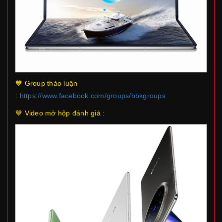
💙 Group thảo luận
:
https://www.facebook.com/groups/bbkgroups
💙 Video mở hộp đánh giá :