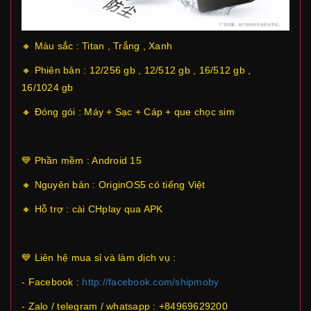
🔸 Màu sắc : Titan , Trắng , Xanh
🔸 Phiên bản : 12/256 gb , 12/512 gb , 16/512 gb ,
16/1024 gb
🔸 Đóng gói : Máy + Sạc + Cáp + que chọc sim
💙 Phần mềm : Android 15
🔸 Nguyên bản : OriginOS5 có tiếng Việt
🔸 Hỗ trợ : cài CHplay qua APK
💙 Liên hệ mua sỉ và làm dịch vụ :
- Facebook :
http://facebook.com/shipmoby
- Zalo / telegram / whatsapp : +84969629200