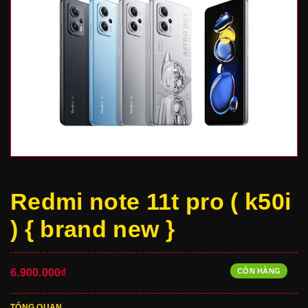
Redmi note 11t pro ( k50i
) { brand new }
CÒN HÀNG
6.900.000₫
TỔNG QUAN