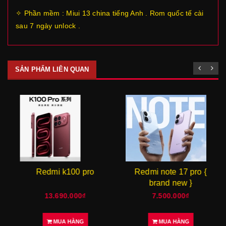
✧ Phần mềm : Miui 13 china tiếng Anh . Rom quốc tế cài
sau 7 ngày unlock .
SẢN PHẨM LIÊN QUAN
Redmi k100 pro
Redmi note 17 pro {
brand new }
13.690.000₫
7.500.000₫
MUA HÀNG
MUA HÀNG