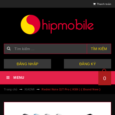
Thanh toán
TÌM KIẾM
hoặc
ĐĂNG NHẬP
ĐĂNG KÝ
MENU
0
Trang chủ
XIAOMI
Redmi Note 11T Pro ( K50i ) { Brand New }