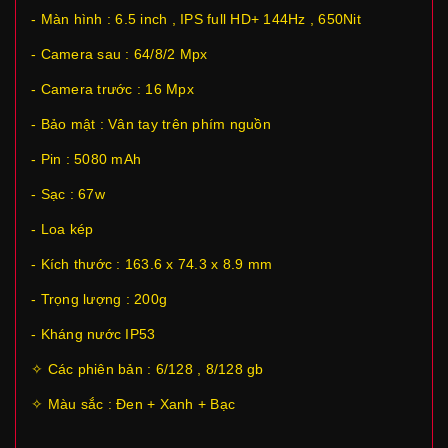
- Màn hình : 6.5 inch , IPS full HD+ 144Hz , 650Nit
- Camera sau : 64/8/2 Mpx
- Camera trước : 16 Mpx
- Bảo mật : Vân tay trên phím nguồn
- Pin : 5080 mAh
- Sạc : 67w
- Loa kép
- Kích thước : 163.6 x 74.3 x 8.9 mm
- Trọng lượng : 200g
- Kháng nước IP53
✧ Các phiên bản : 6/128 , 8/128 gb
✧ Màu sắc : Đen + Xanh + Bạc