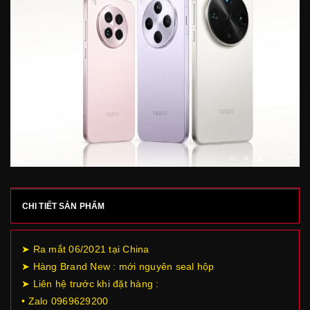
CHI TIẾT SẢN PHẨM
➤ Ra mắt 06/2021 tại China
➤ Hàng Brand New : mới nguyên seal hộp
➤ Liên hệ trước khi đặt hàng :
• Zalo 0969629200