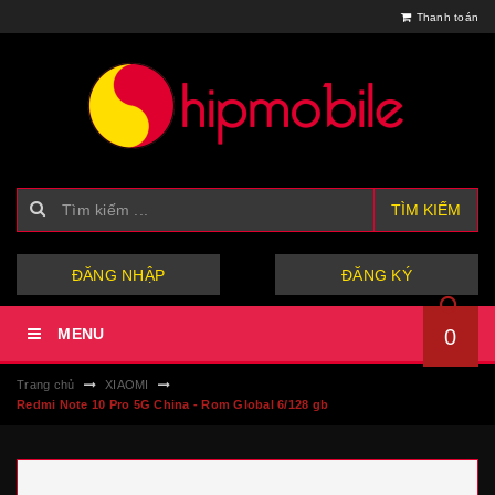
Thanh toán
TÌM KIẾM
hoặc
ĐĂNG NHẬP
ĐĂNG KÝ
MENU
0
Trang chủ
XIAOMI
Redmi Note 10 Pro 5G China - Rom Global 6/128 gb