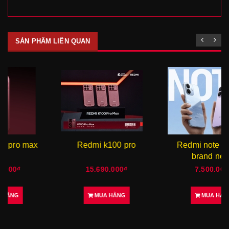
SẢN PHẨM LIÊN QUAN
Redmi k100 pro
Redmi note 17 pro {
brand new }
15.690.000₫
7.500.000₫
MUA HÀNG
MUA HÀNG