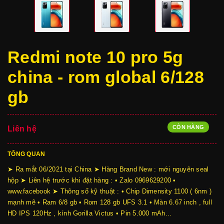
Redmi note 10 pro 5g
china - rom global 6/128
gb
CÒN HÀNG
Liên hệ
TỔNG QUAN
➤ Ra mắt 06/2021 tại China ➤ Hàng Brand New : mới nguyên seal
hộp ➤ Liên hệ trước khi đặt hàng : • Zalo 0969629200 •
www.facebook ➤ Thông số kỹ thuật : • Chip Dimensity 1100 ( 6nm )
mạnh mẽ • Ram 6/8 gb • Rom 128 gb UFS 3.1 • Màn 6.67 inch , full
HD IPS 120Hz , kính Gorilla Victus • Pin 5.000 mAh...