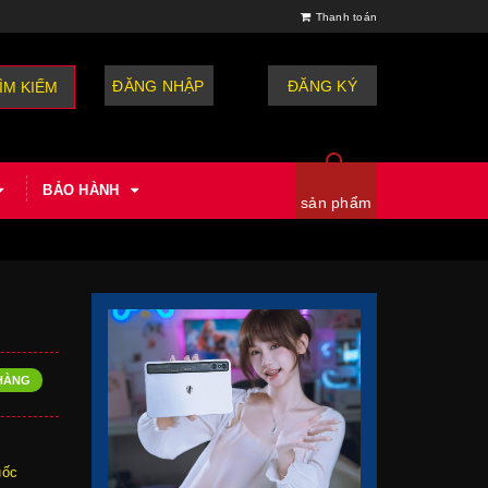
Thanh toán
ĐĂNG NHẬP
hoặc
ĐĂNG KÝ
ÌM KIẾM
BẢO HÀNH
sản phẩm
HÀNG
quốc