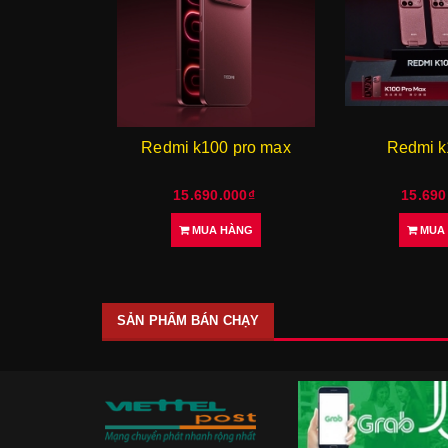
 pro max
Redmi k100 pro
Redmi note 17
new
000₫
15.690.000₫
7.500
HÀNG
MUA HÀNG
MUA
SẢN PHẨM BÁN CHẠY