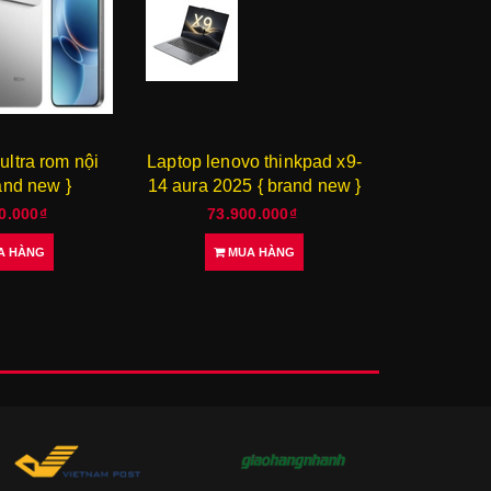
o thinkpad x9-
Laptop lenovo thinkpad x9
Laptop thi
 { brand new }
15p aura 2026 { brand new
hình cuộn
}
0.000₫
91.900.000₫
125.
A HÀNG
MUA HÀNG
M