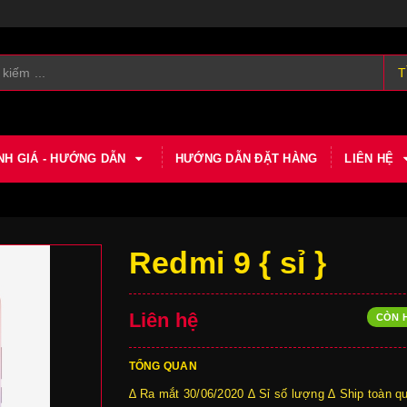
T
NH GIÁ - HƯỚNG DẪN
HƯỚNG DẪN ĐẶT HÀNG
LIÊN HỆ
Redmi 9 { sỉ }
Liên hệ
CÒN 
TỔNG QUAN
∆ Ra mắt 30/06/2020 ∆ Sỉ số lượng ∆ Ship toàn 