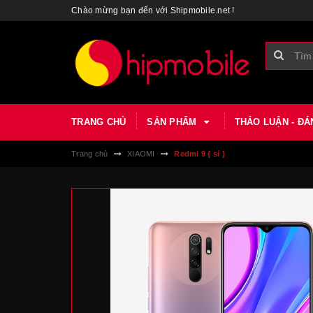
Chào mừng bạn đến với Shipmobile.net !
TRANG CHỦ
SẢN PHẨM
THẢO LUẬN - ĐÁ
Trang chủ
XIAOMI
Redmi 9 { sỉ }