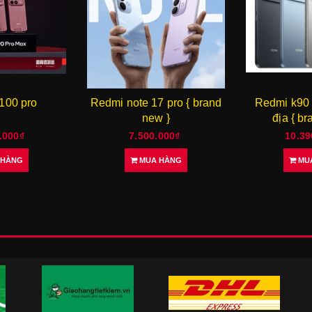
 pro { brand
Redmi k90 ultra rom nội
Laptop lenov
 }
địa { brand new }
14 aura 2025
.000₫
10.390.000₫
73.90
 HÀNG
MUA HÀNG
MU