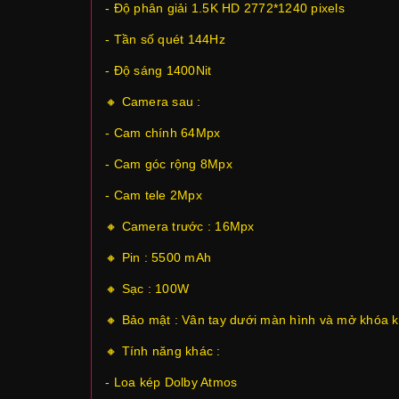
- Độ phân giải 1.5K HD 2772*1240 pixels
- Tần số quét 144Hz
- Độ sáng 1400Nit
🔸 Camera sau :
- Cam chính 64Mpx
- Cam góc rộng 8Mpx
- Cam tele 2Mpx
🔸 Camera trước : 16Mpx
🔸 Pin : 5500 mAh
🔸 Sạc : 100W
🔸 Bảo mật : Vân tay dưới màn hình và mở khóa 
🔸 Tính năng khác :
- Loa kép Dolby Atmos