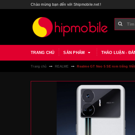
Chào mừng bạn đến với Shipmobile.net !
TRANG CHỦ
SẢN PHẨM
THẢO LUẬN - ĐÁ
Trang chủ
REALME
Realme GT Neo 5 SE rom tiếng Việt