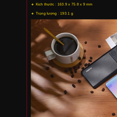
🔸 Kich thước : 163.9 x 75.8 x 9 mm
🔸 Trọng lượng : 193.1 g