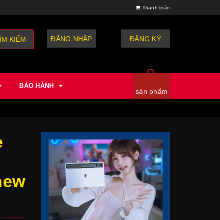
Thanh toán
ĐĂNG NHẬP
hoặc
ĐĂNG KÝ
ÌM KIẾM
BẢO HÀNH
sản phẩm
e
new