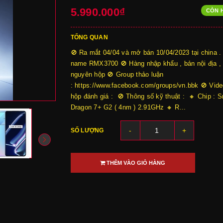
5.990.000₫
CÒN 
TỔNG QUAN
🚫 Ra mắt 04/04 và mở bán 10/04/2023 tại china .
name RMX3700 🚫 Hàng nhập khẩu , bản nội địa ,
nguyên hộp 🚫 Group thảo luận
: https://www.facebook.com/groups/vn.bbk 🚫 Vid
hộp đánh giá : 🚫 Thông số kỹ thuật : 🔸 Chip : 
Dragon 7+ G2 ( 4nm ) 2.91GHz 🔸 R...
-
+
SỐ LƯỢNG
THÊM VÀO GIỎ HÀNG