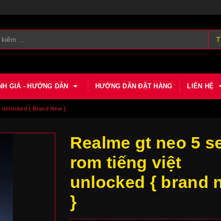
T
NH GIÁ - HƯỚNG DẪN
HƯỚNG DẪN ĐẶT HÀNG
LIÊN HỆ
 unlocked { Brand New }
Realme gt neo 5 s
rom tiếng việt
unlocked { brand 
}