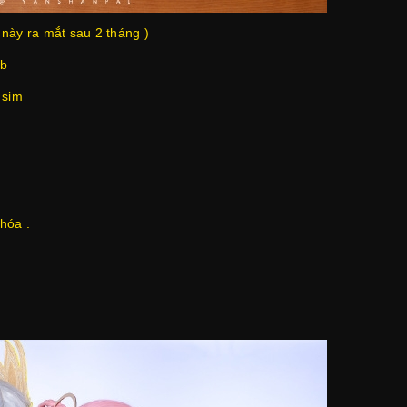
này ra mắt sau 2 tháng )
tb
 sim
hóa .