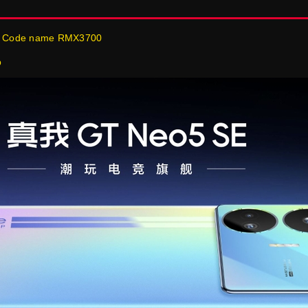
a . Code name RMX3700
p