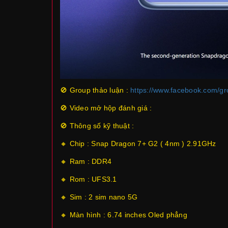
🚫 Group thảo luận :
https://www.facebook.com/gr
🚫 Video mở hộp đánh giá :
🚫 Thông số kỹ thuật :
🔸 Chip : Snap Dragon 7+ G2 ( 4nm ) 2.91GHz
🔸 Ram : DDR4
🔸 Rom : UFS3.1
🔸 Sim : 2 sim nano 5G
🔸 Màn hình : 6.74 inches Oled phẳng