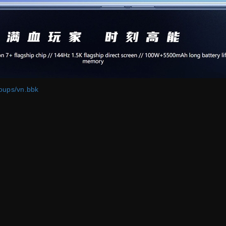
oups/vn.bbk