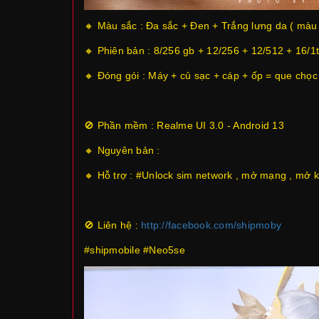
🔸 Màu sắc : Đa sắc + Đen + Trắng lưng da ( màu 
🔸 Phiên bản : 8/256 gb + 12/256 + 12/512 + 16/1
🔸 Đóng gói : Máy + củ sạc + cáp + ốp = que chọc
🚫 Phần mềm : Realme UI 3.0 - Android 13
🔸 Nguyên bản :
🔸 Hỗ trợ : #Unlock sim network , mở mạng , mở k
🚫 Liên hệ :
http://facebook.com/shipmoby
#shipmobile #Neo5se