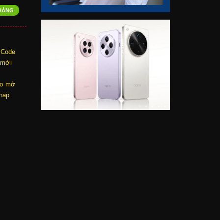
HÀNG
 Code
 mới
eo mở
Snap