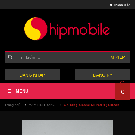
Thanh toán
TÌM KIẾM
hoặc
ĐĂNG NHẬP
ĐĂNG KÝ
MENU
0
Trang chủ
MÁY TÍNH BẢNG
Ốp lưng Xiaomi Mi Pad 4 ( Silicon )