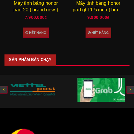
Máy tính bảng honor
Máy tính bảng honor
pad 20 { brand new }
pad gt 11.5 inch { brand
new }
7.900.000₫
9.900.000₫
HẾT HÀNG
HẾT HÀNG
SẢN PHẨM BÁN CHẠY