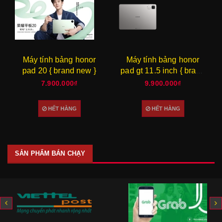
Máy tính bảng honor
Iqoo pad 6 pro nội địa {
pad gt 11.5 inch { brand
brand new }
new }
9.900.000₫
15.990.000₫
HẾT HÀNG
MUA HÀNG
SẢN PHẨM BÁN CHẠY