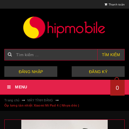
Thanh toán
TÌM KIẾM
hoặc
ĐĂNG NHẬP
ĐĂNG KÝ
MENU
0
Trang chủ
MÁY TÍNH BẢNG
Ốp lưng tản nhiệt Xiaomi Mi Pad 4 ( Nhựa dẻo )