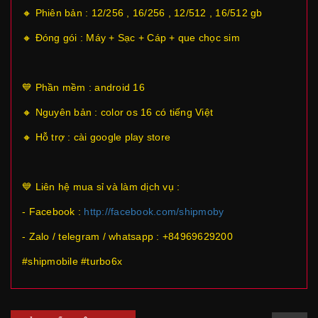
🔸 Phiên bản : 12/256 , 16/256 , 12/512 , 16/512 gb
🔸 Đóng gói : Máy + Sạc + Cáp + que chọc sim
💙 Phần mềm : android 16
🔸 Nguyên bản : color os 16 có tiếng Việt
🔸 Hỗ trợ : cài google play store
💙 Liên hệ mua sỉ và làm dịch vụ :
- Facebook :
http://facebook.com/shipmoby
- Zalo / telegram / whatsapp : +84969629200
#shipmobile #turbo6x