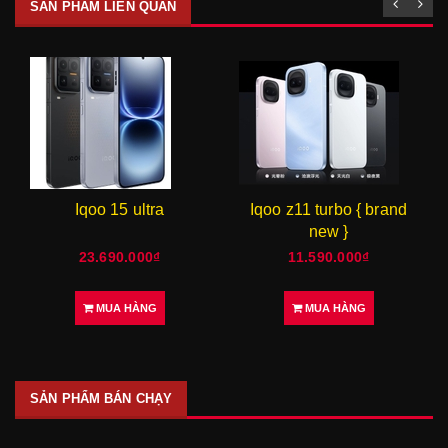
SẢN PHẨM LIÊN QUAN
Iqoo 15 ultra
Iqoo z11 turbo { brand
new }
23.690.000₫
11.590.000₫
MUA HÀNG
MUA HÀNG
SẢN PHẨM BÁN CHẠY