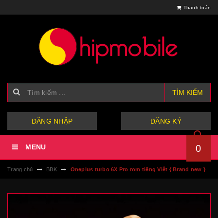
Thanh toán
TÌM KIẾM
hoặc
ĐĂNG NHẬP
ĐĂNG KÝ
MENU
0
Trang chủ
BBK
Oneplus turbo 6X Pro rom tiếng Việt { Brand new }