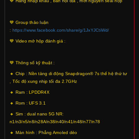
💙 Hàng nhập khẩu , bản nội địa , mới nguyên seal hộp
💙 Group thảo luận
:
https://www.facebook.com/share/g/1JxYJCtiWd/
💙 Video mở hộp đánh giá :
💙 Thông số kỹ thuật :
🔸 Chip : Nền tảng di động Snapdragon® 7s thế hệ thứ tư
, Tốc độ xung nhịp tối đa 2.7GHz
🔸 Ram : LPDDR4X
🔸 Rom : UFS 3.1
🔸 Sim : dual nano 5G NR:
n1/n3/n5/n8/n28A/n38/n40/n41/n48/n77/n78
🔸 Màn hình : Phẳng Amoled dẻo