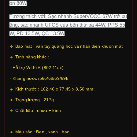
on 80W
Tương thích với: Sạc nhanh SuperVOOC 67W trở xu
ống, sạc nhanh UFCS của bên thứ ba 44W, PPS 55
W, PD 13.5W, QC 13.5W
🔸 Bảo mật : vân tay quang học và nhận diện khuôn mặt
🔸 Tính năng khác :
- Hỗ trợ Wi-Fi 6 (802.11ax)
- Kháng nước ip66/68/69/69k
🔸 Kich thước : 162,46 x 77,45 x 8,50 mm
🔸 Trọng lượng : 217g
🔸 Chất liệu : nhựa + kính
🔸 Màu sắc : Đen , xanh , bạc