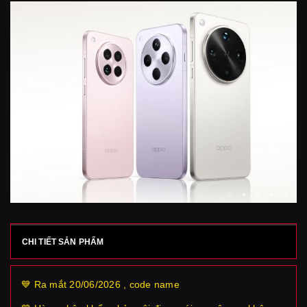
CHI TIẾT SẢN PHẨM
💙 Ra mắt 20/06/2026 , code name