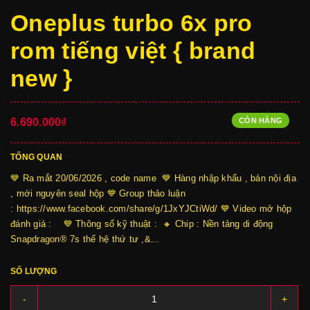
Oneplus turbo 6x pro
rom tiếng việt { brand
new }
CÒN HÀNG
6.690.000₫
TỔNG QUAN
💙 Ra mắt 20/06/2026 , code name 💙 Hàng nhập khẩu , bản nội địa
, mới nguyên seal hộp 💙 Group thảo luận
: https://www.facebook.com/share/g/1JxYJCtiWd/ 💙 Video mở hộp
đánh giá : 💙 Thông số kỹ thuật : 🔸 Chip : Nền tảng di động
Snapdragon® 7s thế hệ thứ tư ,&...
SỐ LƯỢNG
-
+