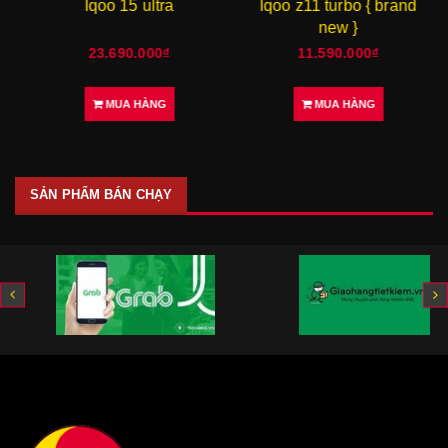
Iqoo 15 ultra
Iqoo z11 turbo { brand
new }
23.690.000₫
11.590.000₫
MUA HÀNG
MUA HÀNG
SẢN PHẨM BÁN CHẠY