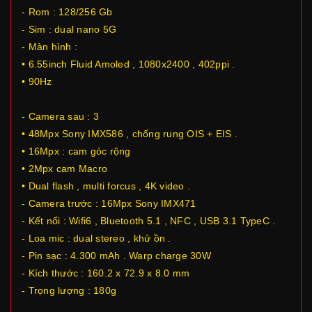
- Rom : 128/256 Gb
- Sim : dual nano 5G
- Màn hình :
• 6.55inch Fluid Amoled , 1080x2400 , 402ppi .
• 90Hz
- Camera sau : 3
• 48Mpx Sony IMX586 , chống rung OIS + EIS .
• 16Mpx : cam góc rộng
• 2Mpx cam Macro
• Dual flash , multi forcus , 4K video .
- Camera trước : 16Mpx Sony IMX471
- Kết nối : Wifi6 , Bluetooth 5.1 , NFC , USB 3.1 TypeC .
- Loa mic : dual stereo , khử ồn .
- Pin sạc : 4.300 mAh . Warp charge 30W
- Kích thước : 160.2 x 72.9 x 8.0 mm
- Trọng lượng : 180g