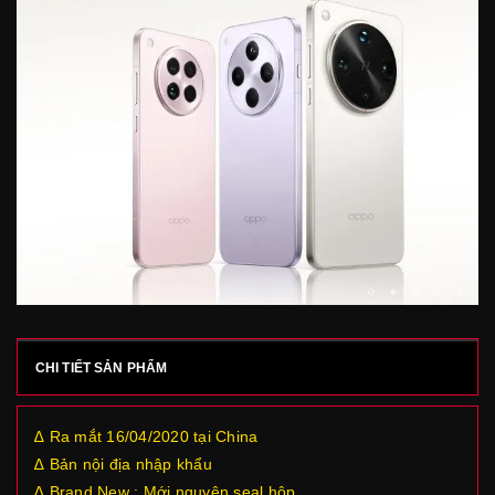
CHI TIẾT SẢN PHẨM
∆ Ra mắt 16/04/2020 tại China
∆ Bản nội địa nhập khẩu
∆ Brand New : Mới nguyên seal hộp