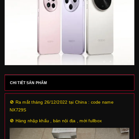
CHI TIẾT SẢN PHẨM
🚫 Ra mắt tháng 26/12/2022 tại China : code name
NX729S
🚫 Hàng nhập khẩu , bản nội địa , mới fullbox