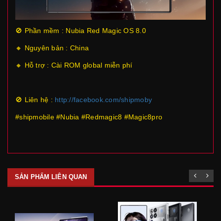
🚫 Phần mềm : Nubia Red Magic OS 8.0
🔸 Nguyên bản : China
🔸 Hỗ trợ : Cài ROM global miễn phí
🚫 Liên hệ :
http://facebook.com/shipmoby
#shipmobile #Nubia #Redmagic8 #Magic8pro
SẢN PHẨM LIÊN QUAN