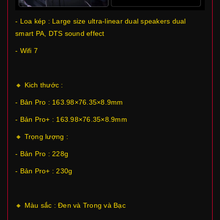
- Loa kép : Large size ultra-linear dual speakers dual
smart PA, DTS sound effect
- Wifi 7
🔸 Kich thước :
- Bản Pro : 163.98×76.35×8.9mm
- Bản Pro+ : 163.98×76.35×8.9mm
🔸 Trọng lượng :
- Bản Pro : 228g
- Bản Pro+ : 230g
🔸 Màu sắc : Đen và Trong và Bạc