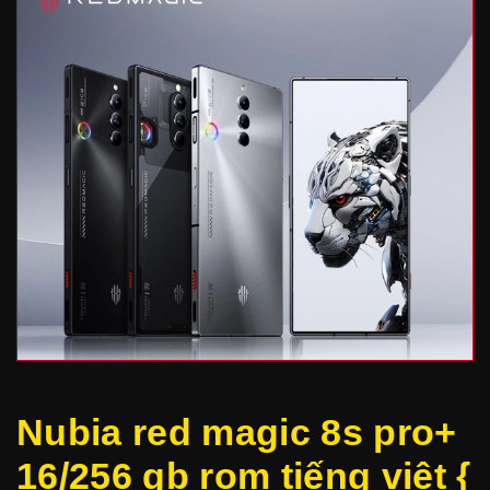
Nubia red magic 8s pro+
16/256 gb rom tiếng việt {