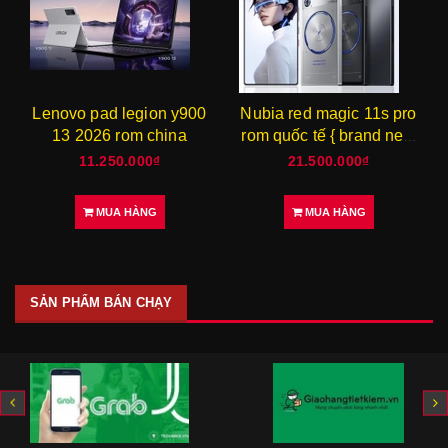
Lenovo pad legion y900
Nubia red magic 11s pro
13 2026 rom china
rom quốc tế { brand new
}
11.250.000₫
21.500.000₫
MUA HÀNG
MUA HÀNG
SẢN PHẨM BÁN CHẠY