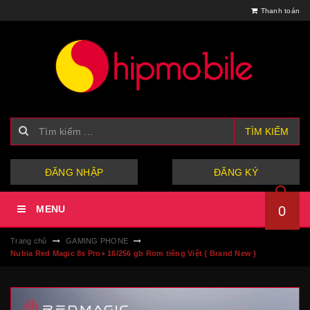
Thanh toán
TÌM KIẾM
hoặc
ĐĂNG NHẬP
ĐĂNG KÝ
MENU
0
Trang chủ
GAMING PHONE
Nubia Red Magic 8s Pro+ 16/256 gb Rom tiếng Việt { Brand New }