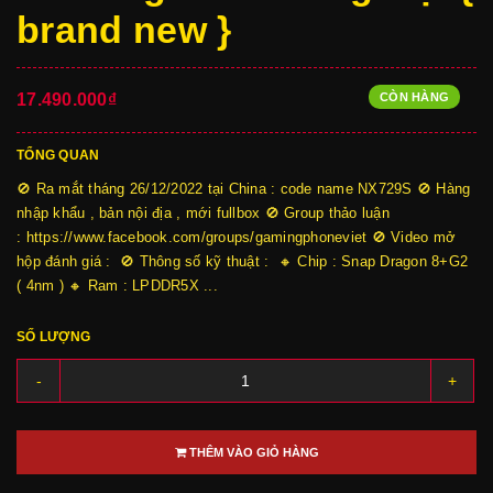
brand new }
CÒN HÀNG
17.490.000₫
TỔNG QUAN
🚫 Ra mắt tháng 26/12/2022 tại China : code name NX729S 🚫 Hàng
nhập khẩu , bản nội địa , mới fullbox 🚫 Group thảo luận
: https://www.facebook.com/groups/gamingphoneviet 🚫 Video mở
hộp đánh giá : 🚫 Thông số kỹ thuật : 🔸 Chip : Snap Dragon 8+G2
( 4nm ) 🔸 Ram : LPDDR5X ...
SỐ LƯỢNG
-
+
THÊM VÀO GIỎ HÀNG