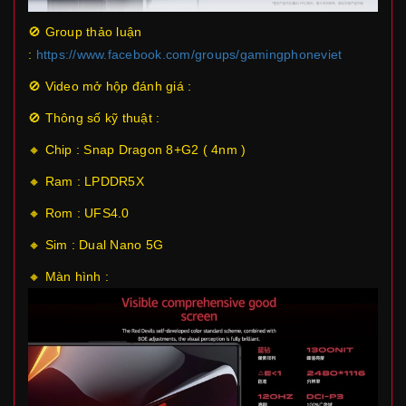
🚫 Group thảo luận
:
https://www.facebook.com/groups/gamingphoneviet
🚫 Video mở hộp đánh giá :
🚫 Thông số kỹ thuật :
🔸 Chip : Snap Dragon 8+G2 ( 4nm )
🔸 Ram : LPDDR5X
🔸 Rom : UFS4.0
🔸 Sim : Dual Nano 5G
🔸 Màn hình :