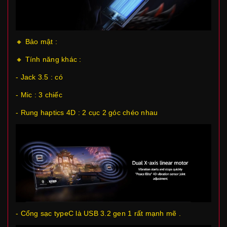
🔸 Bảo mật :
🔸 Tính năng khác :
- Jack 3.5 : có
- Mic : 3 chiếc
- Rung haptics 4D : 2 cục 2 góc chéo nhau
- Cổng sạc typeC là USB 3.2 gen 1 rất mạnh mẽ .