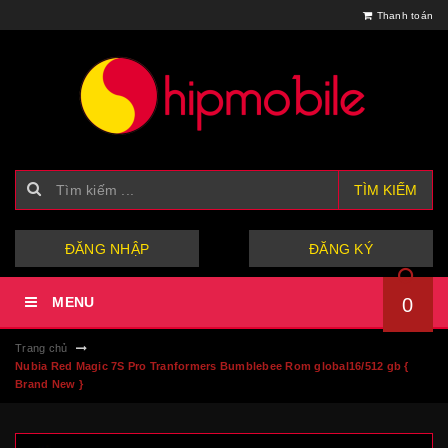
Thanh toán
TÌM KIẾM
hoặc
ĐĂNG NHẬP
ĐĂNG KÝ
MENU
0
Trang chủ
Nubia Red Magic 7S Pro Tranformers Bumblebee Rom global16/512 gb {
Brand New }