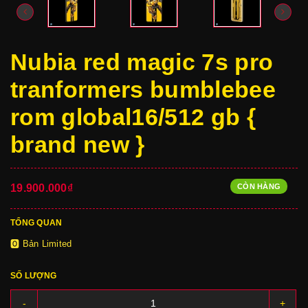
Nubia red magic 7s pro
tranformers bumblebee
rom global16/512 gb {
brand new }
CÒN HÀNG
19.900.000₫
TỔNG QUAN
🅾 Bản Limited
SỐ LƯỢNG
-
+