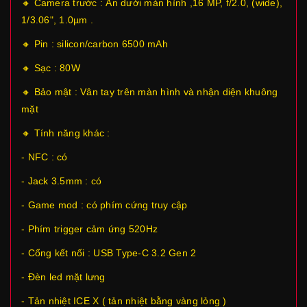
🔸 Camera trước : Ẩn dưới màn hình ,16 MP, f/2.0, (wide),
1/3.06", 1.0µm .
🔸 Pin : silicon/carbon 6500 mAh
🔸 Sạc : 80W
🔸 Bảo mật : Vân tay trên màn hình và nhận diện khuông
mặt
🔸 Tính năng khác :
- NFC : có
- Jack 3.5mm : có
- Game mod : có phím cứng truy cập
- Phím trigger cảm ứng 520Hz
- Cổng kết nối : USB Type-C 3.2 Gen 2
- Đèn led mặt lưng
- Tản nhiệt ICE X ( tản nhiệt bằng vàng lỏng )