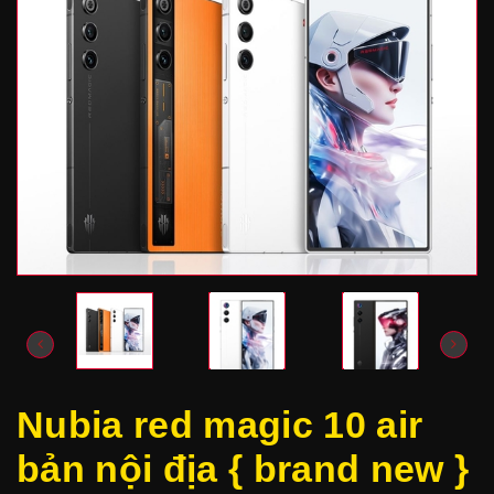
Nubia red magic 10 air
bản nội địa { brand new }