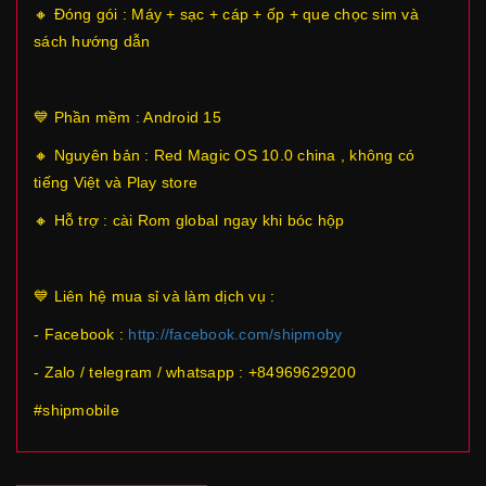
🔸 Đóng gói : Máy + sạc + cáp + ốp + que chọc sim và
sách hướng dẫn
💙 Phần mềm : Android 15
🔸 Nguyên bản : Red Magic OS 10.0 china , không có
tiếng Việt và Play store
🔸 Hỗ trợ : cài Rom global ngay khi bóc hộp
💙 Liên hệ mua sỉ và làm dịch vụ :
- Facebook :
http://facebook.com/shipmoby
- Zalo / telegram / whatsapp : +84969629200
#shipmobile