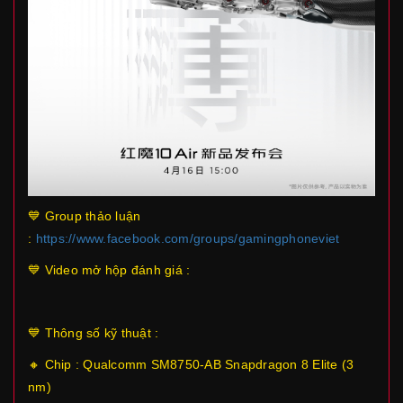
💙 Group thảo luận
:
https://www.facebook.com/groups/gamingphoneviet
💙 Video mở hộp đánh giá :
💙 Thông số kỹ thuật :
🔸 Chip : Qualcomm SM8750-AB Snapdragon 8 Elite (3
nm)