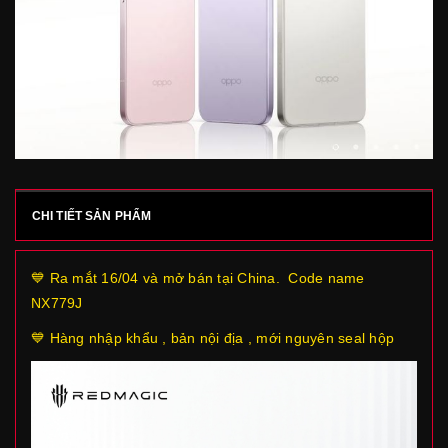
CHI TIẾT SẢN PHẨM
💙 Ra mắt 16/04 và mở bán tại China. Code name
NX779J
💙 Hàng nhập khẩu , bản nội địa , mới nguyên seal hộp