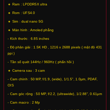
🔸 Ram : LPDDR5X ultra
🔸 Rom : UFS4.0
🔸 Sim : dual nano 5G
🔸 Màn hình : Amoled phẳng
- Kích thước : 6.85 inches
- Độ phân giải : 1.5K HD , 1216 x 2688 pixels ( mật độ 431
ppi )
- Tần số quét 144Hz / 960Hz ( phẩn hồi )
🔸 Camera sau : 3 cam
- Cam chính : 50 MP, f/1.9, (wide), 1/1.5", 1.0µm, PDAF,
OIS
- Cam góc rộng : 50 MP, f/2.2, (ultrawide), 1/2.88", 0.61µm
- Cam macro : 2 Mp