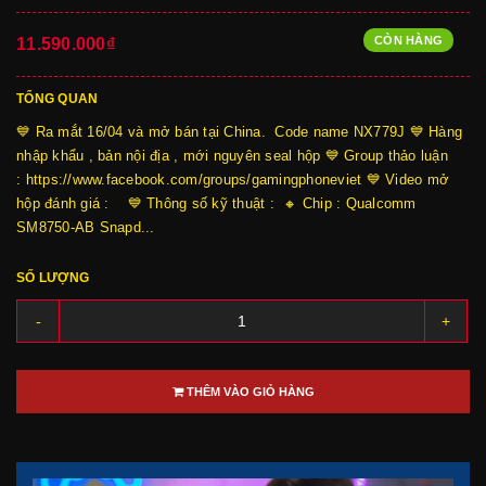
CÒN HÀNG
11.590.000₫
TỔNG QUAN
💙 Ra mắt 16/04 và mở bán tại China. Code name NX779J 💙 Hàng
nhập khẩu , bản nội địa , mới nguyên seal hộp 💙 Group thảo luận
: https://www.facebook.com/groups/gamingphoneviet 💙 Video mở
hộp đánh giá : 💙 Thông số kỹ thuật : 🔸 Chip : Qualcomm
SM8750-AB Snapd...
SỐ LƯỢNG
-
+
THÊM VÀO GIỎ HÀNG