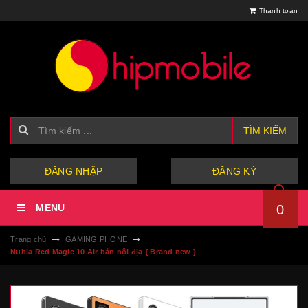
Thanh toán
TÌM KIẾM
hoặc
ĐĂNG NHẬP
ĐĂNG KÝ
MENU
0
Trang chủ
GAMING PHONE
Nubia Red Magic 10 Air bản nội địa { Brand new }