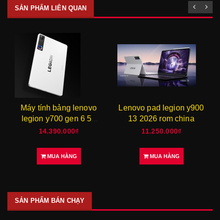
SẢN PHẨM LIÊN QUAN
Lenovo pad legion y900
Nubia red magic 11s pro
13 2026 rom china
rom quốc tế { brand new
}
11.250.000₫
21.500.000₫
MUA HÀNG
MUA HÀNG
SẢN PHẨM BÁN CHẠY