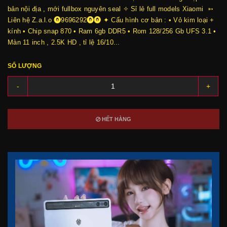
bản nội địa , mới fullbox nguyên seal ✧ Sỉ lẻ full models Xiaomi ➳
Liên hệ Z.a.l.o ⓿9696292⓿⓿ ✦ Cấu hình cơ bản : • Vỏ kim loại +
kính • Chip snap 870 • Ram 6gb DDR5 • Rom 128/256 Gb UFS 3.1 •
Màn 11 inch , 2.5K HD , tỉ lệ 16/10...
SỐ LƯỢNG
-
+
HẾT HÀNG