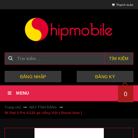
Thanh toán
TÌM KIẾM
hoặc
ĐĂNG NHẬP
ĐĂNG KÝ
MENU
0
Trang chủ
MÁY TÍNH BẢNG
Mi Pad 5 Pro 6/128 gb tiếng Việt { Brand New }