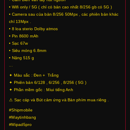
• Wifi only / 5G ( chỉ có bản cao nhất 8/256 gb có 5G )
• Camera sau của bản 8/256 50Mpx , các phiên bản khác
chỉ 13Mpx .
• 8 loa sterio Dolby atmos
• Pin 8600 mAh
• Sạc 67w
• Siêu mỏng 6.8mm
• Nặng 515 g
...
✦ Màu sắc : Đen + Trắng
✦ Phiên bản 6/128 , 6/256 , 8/256 ( 5G )
✦ Phần mềm gốc : Miui tiếng Anh
⚠ Sạc cáp và Bút cảm ứng và Bàn phím mua riêng .
#Shipmobile
#Maytinhbang
#Mipad5pro