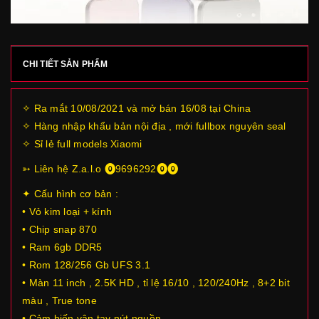
CHI TIẾT SẢN PHẨM
✧ Ra mắt 10/08/2021 và mở bán 16/08 tại China
✧ Hàng nhập khẩu bản nội địa , mới fullbox nguyên seal
✧ Sỉ lẻ full models Xiaomi
➳ Liên hệ Z.a.l.o ⓿9696292⓿⓿
✦ Cấu hình cơ bản :
• Vỏ kim loại + kính
• Chip snap 870
• Ram 6gb DDR5
• Rom 128/256 Gb UFS 3.1
• Màn 11 inch , 2.5K HD , tỉ lệ 16/10 , 120/240Hz , 8+2 bit
màu , True tone
• Cảm biến vân tay nút nguồn