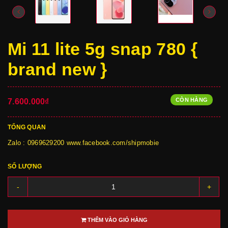
Mi 11 lite 5g snap 780 {
brand new }
CÒN HÀNG
7.600.000₫
TỔNG QUAN
Zalo : 0969629200 www.facebook.com/shipmobie
SỐ LƯỢNG
-
+
THÊM VÀO GIỎ HÀNG