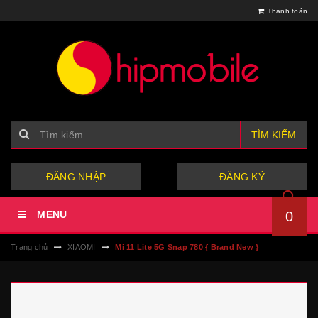
Thanh toán
TÌM KIẾM
hoặc
ĐĂNG NHẬP
ĐĂNG KÝ
MENU
0
Trang chủ
XIAOMI
Mi 11 Lite 5G Snap 780 { Brand New }