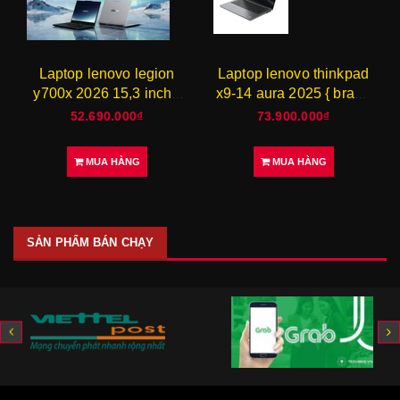
ptop lenovo legion
Laptop lenovo thinkpad
Laptop 
0x 2026 15,3 inch {
x9-14 aura 2025 { brand
x9 15
brand new }
new }
b
52.690.000₫
73.900.000₫
9
MUA HÀNG
MUA HÀNG
SẢN PHẨM BÁN CHẠY