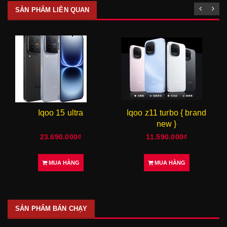
SẢN PHẨM LIÊN QUAN
Iqoo 15 ultra
Iqoo z11 turbo { brand
new }
23.690.000₫
11.590.000₫
MUA HÀNG
MUA HÀNG
SẢN PHẨM BÁN CHẠY