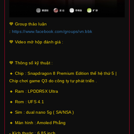
💙 Group thảo luận
:
https://www.facebook.com/groups/vn.bbk
💙 Video mở hộp đánh giá :
💙 Thông số kỹ thuật :
🔸 Chip : Snapdragon 8 Premium Edition thế hệ thứ 5 |
Chip chơi game Q3 do công ty tự phát triển .
🔸 Ram : LPDDR5X Ultra
🔸 Rom : UFS 4.1
🔸 Sim : dual nano 5g ( SA/NSA )
🔸 Màn hình : Amoled Phẳng
- Kích thước : 6,85 inch