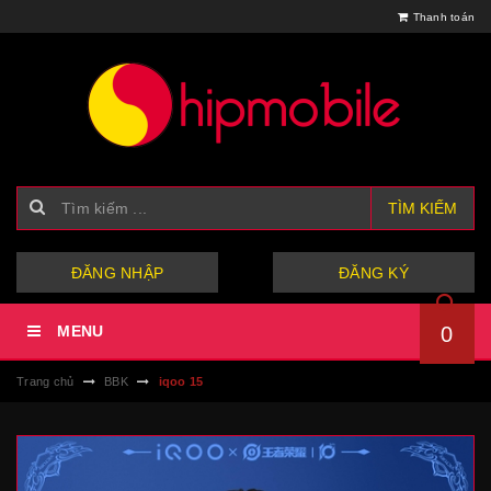
Thanh toán
TÌM KIẾM
hoặc
ĐĂNG NHẬP
ĐĂNG KÝ
MENU
0
Trang chủ
BBK
iqoo 15