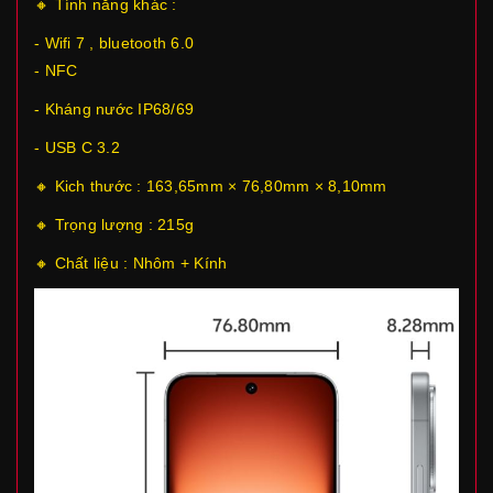
🔸 Tính năng khác :
- Wifi 7 , bluetooth 6.0
- NFC
- Kháng nước IP68/69
- USB C 3.2
🔸 Kich thước : 163,65mm × 76,80mm × 8,10mm
🔸 Trọng lượng : 215g
🔸 Chất liệu : Nhôm + Kính