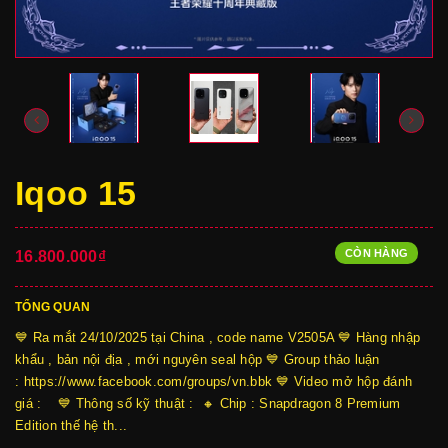
Iqoo 15
CÒN HÀNG
16.800.000₫
TỔNG QUAN
💙 Ra mắt 24/10/2025 tại China , code name V2505A 💙 Hàng nhập
khẩu , bản nội địa , mới nguyên seal hộp 💙 Group thảo luận
: https://www.facebook.com/groups/vn.bbk 💙 Video mở hộp đánh
giá : 💙 Thông số kỹ thuật : 🔸 Chip : Snapdragon 8 Premium
Edition thế hệ th...