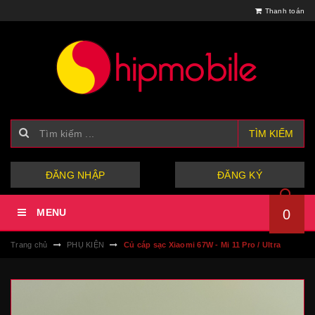
Thanh toán
TÌM KIẾM
hoặc
ĐĂNG NHẬP
ĐĂNG KÝ
MENU
0
Trang chủ
PHỤ KIỆN
Củ cáp sạc Xiaomi 67W - Mi 11 Pro / Ultra