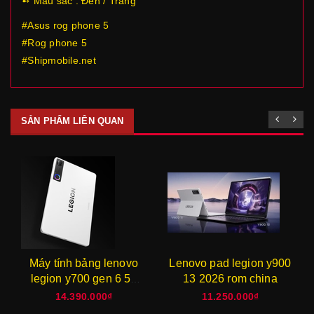
➻ Màu sắc : Đen / Trắng
#Asus rog phone 5
#Rog phone 5
#Shipmobile.net
SẢN PHẨM LIÊN QUAN
Máy tính bảng lenovo
Lenovo pad legion y900
legion y700 gen 6 5g
13 2026 rom china
2026
14.390.000₫
11.250.000₫