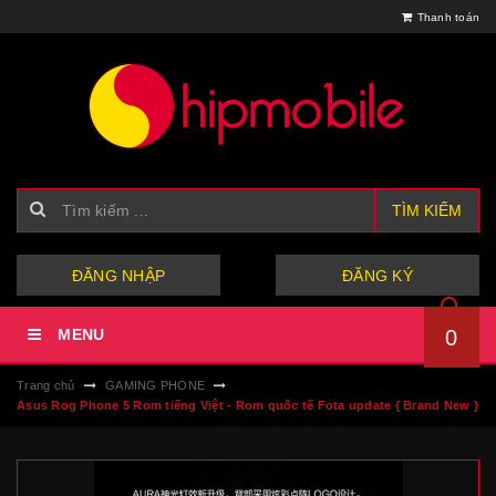
Thanh toán
TÌM KIẾM
hoặc
ĐĂNG NHẬP
ĐĂNG KÝ
MENU
0
Trang chủ
GAMING PHONE
Asus Rog Phone 5 Rom tiếng Việt - Rom quốc tế Fota update { Brand New }