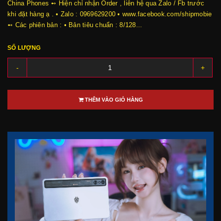
China Phones ➻ Hiện chỉ nhận Order , liên hệ qua Zalo / Fb trước
khi đặt hàng ạ . • Zalo : 0969629200 • www.facebook.com/shipmobie
➻ Các phiên bản : • Bản tiêu chuẩn : 8/128...
SỐ LƯỢNG
-
+
THÊM VÀO GIỎ HÀNG